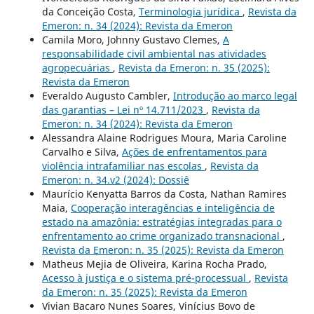
da Conceição Costa,
Terminologia jurídica
,
Revista da
Emeron: n. 34 (2024): Revista da Emeron
Camila Moro, Johnny Gustavo Clemes,
A
responsabilidade civil ambiental nas atividades
agropecuárias
,
Revista da Emeron: n. 35 (2025):
Revista da Emeron
Everaldo Augusto Cambler,
Introdução ao marco legal
das garantias – Lei nº 14.711/2023
,
Revista da
Emeron: n. 34 (2024): Revista da Emeron
Alessandra Alaine Rodrigues Moura, Maria Caroline
Carvalho e Silva,
Ações de enfrentamentos para
violência intrafamiliar nas escolas
,
Revista da
Emeron: n. 34.v2 (2024): Dossiê
Maurício Kenyatta Barros da Costa, Nathan Ramires
Maia,
Cooperação interagências e inteligência de
estado na amazônia: estratégias integradas para o
enfrentamento ao crime organizado transnacional
,
Revista da Emeron: n. 35 (2025): Revista da Emeron
Matheus Mejia de Oliveira, Karina Rocha Prado,
Acesso à justiça e o sistema pré-processual
,
Revista
da Emeron: n. 35 (2025): Revista da Emeron
Vivian Bacaro Nunes Soares, Vinícius Bovo de