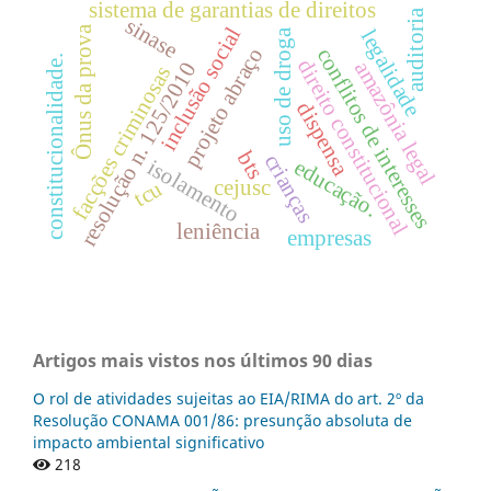
sistema de garantias de direitos
auditoria
sinase
inclusão social
Ônus da prova
legalidade
uso de droga
projeto abraço
conflitos de interesses
constitucionalidade.
direito constitucional
amazônia legal
resolução n. 125/2010
facções criminosas
dispensa
bts
crianças
educação.
isolamento
cejusc
tcu
leniência
empresas
Artigos mais vistos nos últimos 90 dias
O rol de atividades sujeitas ao EIA/RIMA do art. 2º da
Resolução CONAMA 001/86: presunção absoluta de
impacto ambiental significativo
218