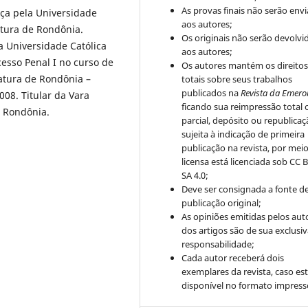
As provas finais não serão env
ça pela Universidade
aos autores;
atura de Rondônia.
Os originais não serão devolvi
ia Universidade Católica
aos autores;
esso Penal I no curso de
Os autores mantém os direito
atura de Rondônia –
totais sobre seus trabalhos
publicados na
Revista da Emero
008. Titular da Vara
ficando sua reimpressão total 
 Rondônia.
parcial, depósito ou republica
sujeita à indicação de primeira
publicação na revista, por mei
licensa está licenciada sob CC 
SA 4.0;
Deve ser consignada a fonte d
publicação original;
As opiniões emitidas pelos aut
dos artigos são de sua exclusi
responsabilidade;
Cada autor receberá dois
exemplares da revista, caso est
disponível no formato impress