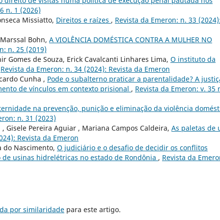
 direito de visitas numa política de execução penal pautada nos
6 n. 1 (2026)
onseca Missiatto,
Direitos e raízes
,
Revista da Emeron: n. 33 (2024)
y Marssal Bohn,
A VIOLÊNCIA DOMÉSTICA CONTRA A MULHER NO
: n. 25 (2019)
nir Gomes de Souza, Erick Cavalcanti Linhares Lima,
O instituto da
,
Revista da Emeron: n. 34 (2024): Revista da Emeron
icardo Cunha ,
Pode o subalterno praticar a parentalidade? A justiç
imento de vínculos em contexto prisional
,
Revista da Emeron: v. 35 
ternidade na prevenção, punição e eliminação da violência domést
ron: n. 31 (2023)
 , Gisele Pereira Aguiar , Mariana Campos Caldeira,
As paletas de
2024): Revista da Emeron
a do Nascimento,
O judiciário e o desafio de decidir os conflitos
o de usinas hidrelétricas no estado de Rondônia
,
Revista da Emero
da por similaridade
para este artigo.