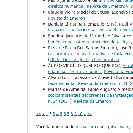
Paulo Juliano Roso Teixeira,
Importância do
direitos humanos
,
Revista da Emeron: v. 3
Claudia Vieira Maciel de Sousa, Leandro F
Revista da Emeron
Daniela Christina Klemz Eller Sityá, Rudh
ESTADO DE RONDÔNIA
,
Revista da Emeron
Enedino Januario de Miranda e Silva, Alce
leniência no sistema brasileiro de justiça
Rosiane Paulo Dos Santos Siqueira, José R
restaurativa como alternativa de fortalec
(2025): Dossiê - Justiça Restaurativa
ÁUREO VIRGÍLIO QUEIROZ QUEIROZ,
A fra
e familiar contra a mulher
,
Revista da Eme
Alvaro Luiz Travassos de Azevedo Gonzaga
faixa violenta
,
Revista da Emeron: n. 33 (
Marisa de Almeida, Fábio Augusto Almeid
socioambientais decorrentes da instalaçã
n. 34 (2024): Revista da Emeron
<<
<
1
2
3
4
5
6
7
8
9
10
>
>>
Você também pode
iniciar uma pesquisa avança