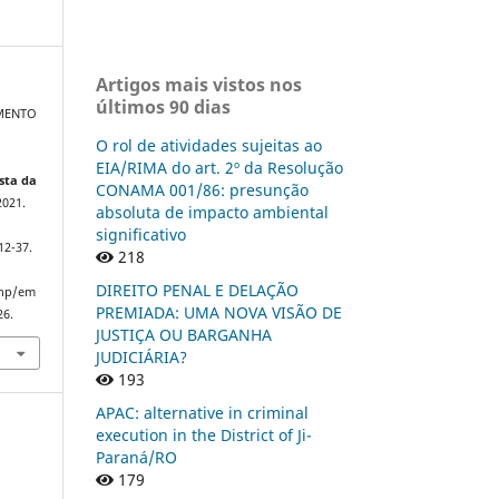
Artigos mais vistos nos
últimos 90 dias
IMENTO
O rol de atividades sujeitas ao
EIA/RIMA do art. 2º da Resolução
sta da
CONAMA 001/86: presunção
2021.
absoluta de impacto ambiental
significativo
12-37.
218
DIREITO PENAL E DELAÇÃO
php/em
PREMIADA: UMA NOVA VISÃO DE
26.
JUSTIÇA OU BARGANHA
JUDICIÁRIA?
193
APAC: alternative in criminal
execution in the District of Ji-
Paraná/RO
179