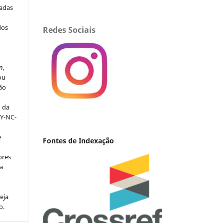
iadas
dos
Redes Sociais
s
n
,
ou
ção
o da
BY-NC-
e
Fontes de Indexação
ores
va
eja
o.