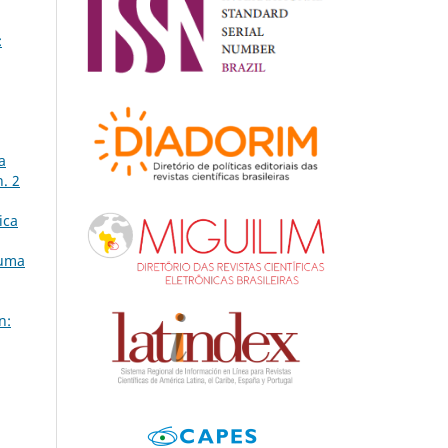
:
a
n. 2
ica
 uma
n: