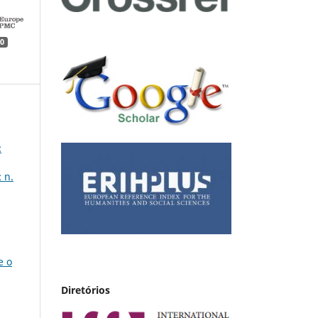
0
:
 n.
e o
Diretórios