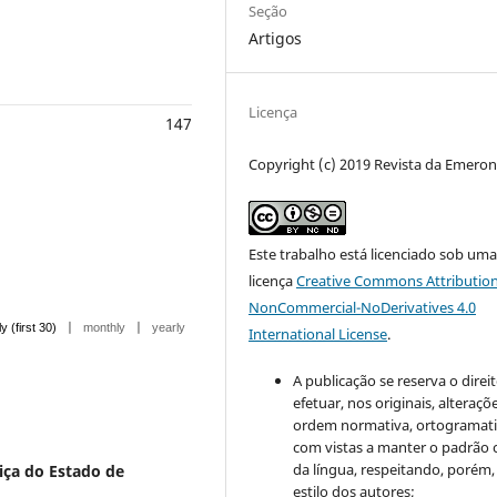
Seção
Artigos
Licença
147
Copyright (c) 2019 Revista da Emero
Este trabalho está licenciado sob um
licença
Creative Commons Attribution
NonCommercial-NoDerivatives 4.0
|
|
ly (first 30)
monthly
yearly
International License
.
A publicação se reserva o direi
efetuar, nos originais, alteraçõ
ordem normativa, ortogramatic
com vistas a manter o padrão 
da língua, respeitando, porém,
tiça do Estado de
estilo dos autores;