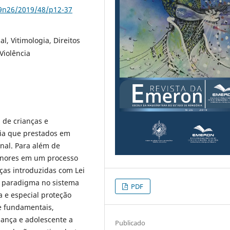
79n26/2019/48/p12-37
l, Vitimologia, Direitos
iolência
 de crianças e
cia que prestados em
inal. Para além de
enores em um processo
ças introduzidas com Lei
 paradigma no sistema
PDF
a e especial proteção
e fundamentais,
ança e adolescente a
Publicado