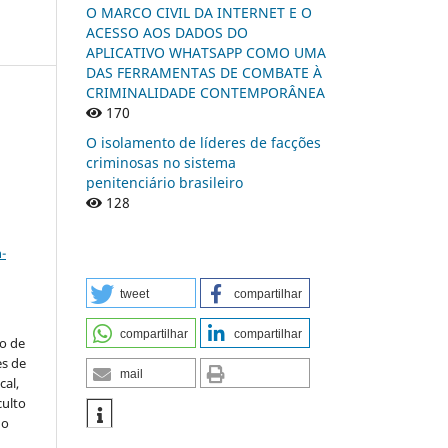
O MARCO CIVIL DA INTERNET E O
ACESSO AOS DADOS DO
APLICATIVO WHATSAPP COMO UMA
DAS FERRAMENTAS DE COMBATE À
CRIMINALIDADE CONTEMPORÂNEA
170
O isolamento de líderes de facções
n
criminosas no sistema
penitenciário brasileiro
128
a
-
tweet
compartilhar
compartilhar
compartilhar
to de
es de
mail
al,
culto
 o