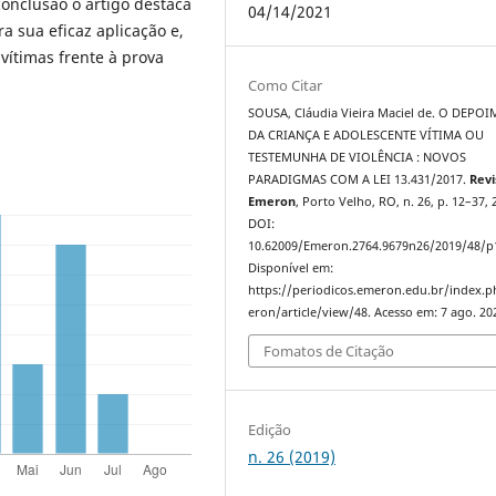
conclusão o artigo destaca
04/14/2021
 sua eficaz aplicação e,
vítimas frente à prova
Como Citar
SOUSA, Cláudia Vieira Maciel de. O DEPO
DA CRIANÇA E ADOLESCENTE VÍTIMA OU
TESTEMUNHA DE VIOLÊNCIA : NOVOS
PARADIGMAS COM A LEI 13.431/2017.
Revi
Emeron
, Porto Velho, RO, n. 26, p. 12–37, 
DOI:
10.62009/Emeron.2764.9679n26/2019/48/p
Disponível em:
https://periodicos.emeron.edu.br/index.
eron/article/view/48. Acesso em: 7 ago. 20
Fomatos de Citação
Edição
n. 26 (2019)