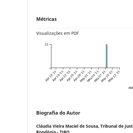
Métricas
Visualizações em PDF
12
Apr 16 '21
Apr 19 '21
Apr 22 '21
Apr 25 '21
Apr 28 '21
May 01 '21
May 04 '21
May 07 '21
May 10 '21
May 13 '21
dai
Biografia do Autor
Cláudia Vieira Maciel de Sousa,
Tribunal de Jus
Rondônia - TJRO