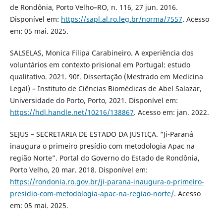
de Rondônia, Porto Velho–RO, n. 116, 27 jun. 2016.
Disponível em:
https://sapl.al.ro.leg.br/norma/7557
. Acesso
em: 05 mai. 2025.
SALSELAS, Monica Filipa Carabineiro. A experiência dos
voluntários em contexto prisional em Portugal: estudo
qualitativo. 2021. 90f. Dissertação (Mestrado em Medicina
Legal) – Instituto de Ciências Biomédicas de Abel Salazar,
Universidade do Porto, Porto, 2021. Disponível em:
https://hdl.handle.net/10216/138867
. Acesso em: jan. 2022.
SEJUS – SECRETARIA DE ESTADO DA JUSTIÇA. “Ji-Paraná
inaugura o primeiro presídio com metodologia Apac na
região Norte”. Portal do Governo do Estado de Rondônia,
Porto Velho, 20 mar. 2018. Disponível em:
https://rondonia.ro.gov.br/ji-parana-inaugura-o-primeiro-
presidio-com-metodologia-apac-na-regiao-norte/
. Acesso
em: 05 mai. 2025.