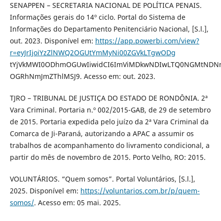
SENAPPEN – SECRETARIA NACIONAL DE POLÍTICA PENAIS.
Informações gerais do 14º ciclo. Portal do Sistema de
Informações do Departamento Penitenciário Nacional, [S.l.],
out. 2023. Disponível em:
https://app.powerbi.com/view?
r=eyJrIjoiYzZlNWQ2OGUtYmMyNi00ZGVkLTgwODg
tYjVkMWI0ODhmOGUwIiwidCI6ImViMDkwNDIwLTQ0NGMtNDN
OGRhNmJmZThlMSJ9. Acesso em: out. 2023.
TJRO – TRIBUNAL DE JUSTIÇA DO ESTADO DE RONDÔNIA. 2ª
Vara Criminal. Portaria n.º 002/2015-GAB, de 29 de setembro
de 2015. Portaria expedida pelo juízo da 2ª Vara Criminal da
Comarca de Ji-Paraná, autorizando a APAC a assumir os
trabalhos de acompanhamento do livramento condicional, a
partir do mês de novembro de 2015. Porto Velho, RO: 2015.
VOLUNTÁRIOS. “Quem somos”. Portal Voluntários, [S.l.],
2025. Disponível em:
https://voluntarios.com.br/p/quem-
somos/
. Acesso em: 05 mai. 2025.