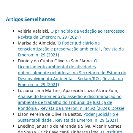
Artigos Semelhantes
Valéria Rafalski,
O princípio da vedação ao retrocesso
,
Revista da Emeron: n. 29 (2021)
Marisa de Almeida,
O Poder Judiciário na
conscientização e preservação ambiental
,
Revista da
Emeron: n. 29 (2021)
Daniely da Cunha Oliveira Sant'Anna,
O
Licenciamento ambiental de atividades
potencialmente poluidoras na Secretaria de Estado do
Desenvolvimento Ambiental - Sedam/RO
,
Revista da
Emeron: n. 29 (2021)
Luciana Lima Martins, Aparecida Luzia Alzira Zuin,
Análise do fenômeno do assédio e discriminação no
ambiente de trabalho do Tribunal de Justiça de
Rondônia
,
Revista da Emeron: n. 34.v2 (2024): Dossiê
Elson Pereira de Oliveira Bastos,
Poder Judiciário e
Sustentabilidade
,
Revista da Emeron: n. 29 (2021)
Enedino Januario de Miranda e Silva, Alcenir Gomes
de Souza, Erick Cavalcanti Linhares Lima,
O instituto