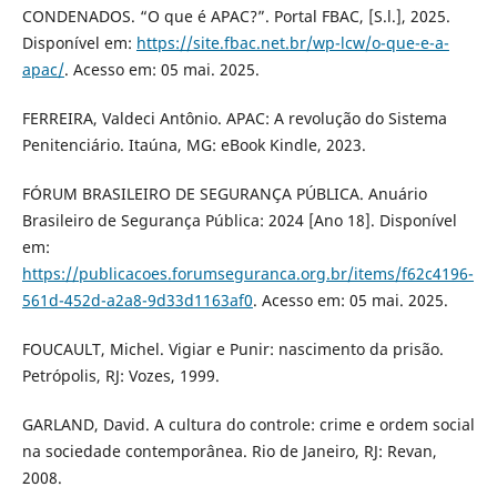
CONDENADOS. “O que é APAC?”. Portal FBAC, [S.l.], 2025.
Disponível em:
https://site.fbac.net.br/wp-lcw/o-que-e-a-
apac/
. Acesso em: 05 mai. 2025.
FERREIRA, Valdeci Antônio. APAC: A revolução do Sistema
Penitenciário. Itaúna, MG: eBook Kindle, 2023.
FÓRUM BRASILEIRO DE SEGURANÇA PÚBLICA. Anuário
Brasileiro de Segurança Pública: 2024 [Ano 18]. Disponível
em:
https://publicacoes.forumseguranca.org.br/items/f62c4196-
561d-452d-a2a8-9d33d1163af0
. Acesso em: 05 mai. 2025.
FOUCAULT, Michel. Vigiar e Punir: nascimento da prisão.
Petrópolis, RJ: Vozes, 1999.
GARLAND, David. A cultura do controle: crime e ordem social
na sociedade contemporânea. Rio de Janeiro, RJ: Revan,
2008.