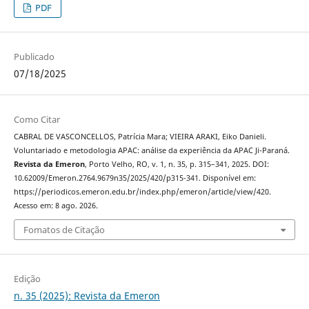
PDF
Publicado
07/18/2025
Como Citar
CABRAL DE VASCONCELLOS, Patrícia Mara; VIEIRA ARAKI, Eiko Danieli.
Voluntariado e metodologia APAC: análise da experiência da APAC Ji-Paraná.
Revista da Emeron
, Porto Velho, RO, v. 1, n. 35, p. 315–341, 2025. DOI:
10.62009/Emeron.2764.9679n35/2025/420/p315-341. Disponível em:
https://periodicos.emeron.edu.br/index.php/emeron/article/view/420.
Acesso em: 8 ago. 2026.
Fomatos de Citação
Edição
n. 35 (2025): Revista da Emeron