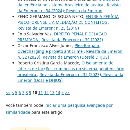
da leniência no sistema brasileiro de justiça
,
Revista
da Emeron: n. 34 (2024): Revista da Emeron
ZENO GERMANO DE SOUZA NETO,
ENTRE A PERÍCIA
PSICOFORENSE E A MEDIAÇÃO DE CONFLITOS
,
Revista da Emeron: n. 25 (2019)
Enio Salvador Vaz,
DIREITO PENAL E DELAÇÃO
PREMIADA
,
Revista da Emeron: n. 30 (2022)
Oscar Francisco Alves Júnior,
Plea Bargain,
Overcharging e projeto anticrime
,
Revista da Emeron:
n. 32 (2023): Revista da Emeron (Dossiê DHJUS)
Roberta Cristina Garcia Macedo,
O isolamento de
líderes de facções criminosas no sistema penitenciário
brasileiro
,
Revista da Emeron: n. 32 (2023): Revista da
Emeron (Dossiê DHJUS)
<<
<
5
6
7
8
9
10
11
12
13
14
>
>>
Você também pode
iniciar uma pesquisa avançada por
similaridade
para este artigo.