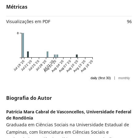
Métricas
Visualizações em PDF
96
8
Jul 19 '25
Jul 22 '25
Jul 25 '25
Jul 28 '25
Jul 31 '25
Aug 01 '25
Aug 04 '25
Aug 07 '25
Aug 10 '25
Aug 13 '25
Aug 16 '25
|
daily (first 30)
monthly
Biografia do Autor
Patrícia Mara Cabral de Vasconcellos,
Universidade Federal
de Rondônia
Graduada em Ciências Sociais na Universidade Estadual de
Campinas, com licenciatura em Ciências Sociais e