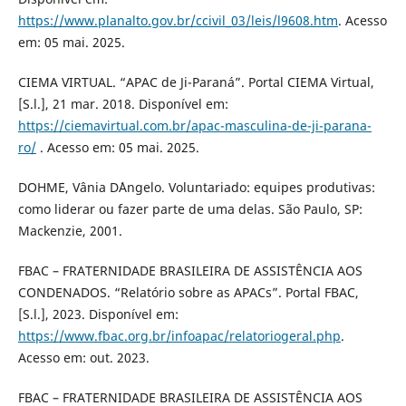
https://www.planalto.gov.br/ccivil_03/leis/l9608.htm
. Acesso
em: 05 mai. 2025.
CIEMA VIRTUAL. “APAC de Ji-Paraná”. Portal CIEMA Virtual,
[S.l.], 21 mar. 2018. Disponível em:
https://ciemavirtual.com.br/apac-masculina-de-ji-parana-
ro/
. Acesso em: 05 mai. 2025.
DOHME, Vânia D´Angelo. Voluntariado: equipes produtivas:
como liderar ou fazer parte de uma delas. São Paulo, SP:
Mackenzie, 2001.
FBAC – FRATERNIDADE BRASILEIRA DE ASSISTÊNCIA AOS
CONDENADOS. “Relatório sobre as APACs”. Portal FBAC,
[S.l.], 2023. Disponível em:
https://www.fbac.org.br/infoapac/relatoriogeral.php
.
Acesso em: out. 2023.
FBAC – FRATERNIDADE BRASILEIRA DE ASSISTÊNCIA AOS