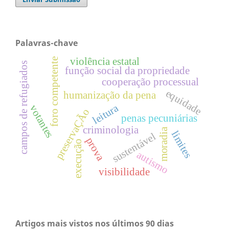
Palavras-chave
violência estatal
foro competente
campos de refugiados
função social da propriedade
cooperação processual
equidade
humanização da pena
leitura
votantes
preservaÇÃo
penas pecuniárias
criminologia
moradia
limites
sustentável
prova
execução
autismo
visibilidade
Artigos mais vistos nos últimos 90 dias