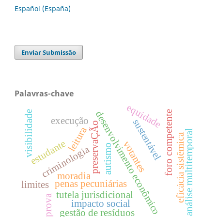
Español (España)
Enviar Submissão
Palavras-chave
equidade
visibilidade
desenvolvimento econômico
foro competente
execução
sustentável
preservaÇÃo
leitura
análise multitemporal
eficácia sistêmica
estudante
votantes
autismo
criminologia
moradia
penas pecuniárias
limites
tutela jurisdicional
prova
impacto social
gestão de resíduos