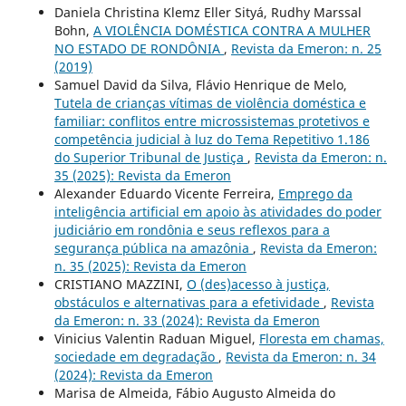
Daniela Christina Klemz Eller Sityá, Rudhy Marssal
Bohn,
A VIOLÊNCIA DOMÉSTICA CONTRA A MULHER
NO ESTADO DE RONDÔNIA
,
Revista da Emeron: n. 25
(2019)
Samuel David da Silva, Flávio Henrique de Melo,
Tutela de crianças vítimas de violência doméstica e
familiar: conflitos entre microssistemas protetivos e
competência judicial à luz do Tema Repetitivo 1.186
do Superior Tribunal de Justiça
,
Revista da Emeron: n.
35 (2025): Revista da Emeron
Alexander Eduardo Vicente Ferreira,
Emprego da
inteligência artificial em apoio às atividades do poder
judiciário em rondônia e seus reflexos para a
segurança pública na amazônia
,
Revista da Emeron:
n. 35 (2025): Revista da Emeron
CRISTIANO MAZZINI,
O (des)acesso à justiça,
obstáculos e alternativas para a efetividade
,
Revista
da Emeron: n. 33 (2024): Revista da Emeron
Vinicius Valentin Raduan Miguel,
Floresta em chamas,
sociedade em degradação
,
Revista da Emeron: n. 34
(2024): Revista da Emeron
Marisa de Almeida, Fábio Augusto Almeida do