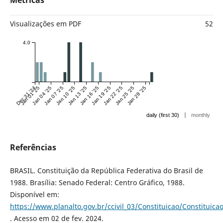
Métricas
Visualizações em PDF
52
4.0
Dec 31 '24
Jan 01 '25
Jan 04 '25
Jan 07 '25
Jan 10 '25
Jan 13 '25
Jan 16 '25
Jan 19 '25
Jan 22 '25
Jan 25 '25
Jan 28 '25
|
daily (first 30)
monthly
Referências
BRASIL. Constituição da República Federativa do Brasil de
1988. Brasília: Senado Federal: Centro Gráfico, 1988.
Disponível em:
https://www.planalto.gov.br/ccivil_03/Constituicao/Constituica
. Acesso em 02 de fev. 2024.