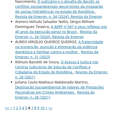
Nascimento,
O judiciário e o desafio de decidir os
conflitos socioambientais decorrentes da instalação
de usinas hidrelétricas no estado de Rondônia
,
Revista da Emeron: n. 34 (2024): Revista da Emeron
Alamiro Velludo Salvador Netto, Sérgio William
Domingues Teixeira,
A ADPF n°347 e seus reflexos nos
40 anos da execução penal no Brasil
,
Revista da
Emeron: n. 34 (2024): Revista da Emeron
ÁUREO VIRGÍLIO QUEIROZ QUEIROZ,
A fraternidade
na prevenção, punição e eliminação da violência
doméstica e familiar contra a mulher
,
Revista da
Emeron: n. 31 (2023)
Rômulo Bassetti de Souza,
O Acesso à Justiça nos
Centros Judiciários de Solução de Conflitos e
Cidadania do Estado de Rondônia
,
Revista da Emeron:
n. 28 (2021)
Juliana Couto Matheus Maldonado Martins,
Destinação Socioambiental de Valores de Prestações
Pecuniárias em Crimes Ambientais
,
Revista da
Emeron: n. 28 (2021)
<<
<
1
2
3
4
5
6
7
8
9
10
>
>>