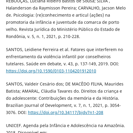
REBOUÇAS, Luciana Ribeiro Bastos de Sousa; SILVA ,
Halanderson da Raymisson Pereira; CARVALHO, Jacson Melo
de. Psicologia: (re)conhecimento e articul (ações) na
promotoria da infância e juventude da comarca de porto
velho. Revista Jurídica do Ministério Público do Estado de
Rondônia, v. 5, n. 1, 2021, p. 210-228.
SANTOS, Leidiene Ferreira et al. Fatores que interferem no
enfrentamento da violência infantil por conselheiros
tutelares. Saúde em debate, v. 43, p. 137-149, 2019. DOI:
https://doi.org/10.1590/0103-1104201912010
SANTOS, Valdeir Cesário dos; DE MACÊDO FILHA, Maurides
Batista; AMARAL, Cláudia Tavares do. Direitos da criança e
do adolescente: Contribuições da memória e da História.
Brazilian Journal of Development, v. 7, n. 1, 2021, p. 3054-
3076. DOI:
https://doi.org/10.34117/bjdv7n1-208
UNICEF. Agenda pela Infância e Adolescência na Amazônia.
2018. Disponível em: