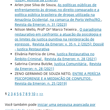
Arlen Jose Silva de Souza,
As políticas públicas de
enfrentamento às drogas no direito comparado e a
política pública brasileira de drogas utilizada na
Amazônia Ocidental, na comarca de Porto Velho/RO
,
Revista da Emeron: n. 31 (2023)
Nilson Mello, Profº Drº Marco Teixeira ,
O paradigma
restaurativo em confronto: a atuação da psicologia e
os limites da justiça punitiva na reintegração de
egressos
,
Revista da Emeron: v. 35 n. 2 (2025): Dossiê
- Justiça Restaurativa
Elivânia Patrícia de Lima,
Justiça Restaurativa no
Âmbito Criminal
,
Revista da Emeron: n. 28 (2021)
Sabrina Corona Butzke,
Justiça Comunitária
,
Revista
da Emeron: n. 28 (2021)
ZENO GERMANO DE SOUZA NETO,
ENTRE A PERÍCIA
PSICOFORENSE E A MEDIAÇÃO DE CONFLITOS
,
Revista da Emeron: n. 25 (2019)
1
2
3
4
5
6
7
8
9
10
>
>>
Você também pode
iniciar uma pesquisa avançada por