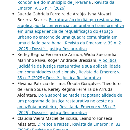
Rondônia e do município de Ji-Paraná
,
Revista da
Emeron: v. 36 n. 1 (2026)
Suerda Gabriela Ferreira de Araújo, Ivna Mozart
Bezerra Soares,
Estruturação do diálogo restaurativo:
a aplicação da conferência comunitária transformativa
em uma experiência de requalificação do espaço
urbano no entorno de uma quadra comunitária em
uma cidade paraibana
,
Revista da Emeron: v. 35 n. 2
(2025): Dossiê - Justiça Restaurativa
Kerley Regina Ferreira de Arruda, Wídia Suerândia
Marinho Paiva, Roger Andrade Bressiani,
A política
judiciária de justiça restaurativa e sua aplicabilidade
em comunidades tradicionais
,
Revista da Emeron: v.
35 n. 2 (2025): Dossiê - Justiça Restaurativa
Elivânia Patrícia de Lima, Úrsula Gonçalves Theodoro
de Faria Souza, Kerley Regina Ferreira de Arruda
Alcântara,
Do Guaporé ao Madeira: potencialidade de
um programa de justiça restaurativa no oeste da
amazônia brasileira
,
Revista da Emeron: v. 35 n. 2
(2025): Dossiê - Justiça Restaurativa
Claudia Vieira Maciel de Sousa, Leandro Fonseca
Missiatto,
Direitos e raízes
,
Revista da Emeron: n. 33
(2024): Revista da Emeron