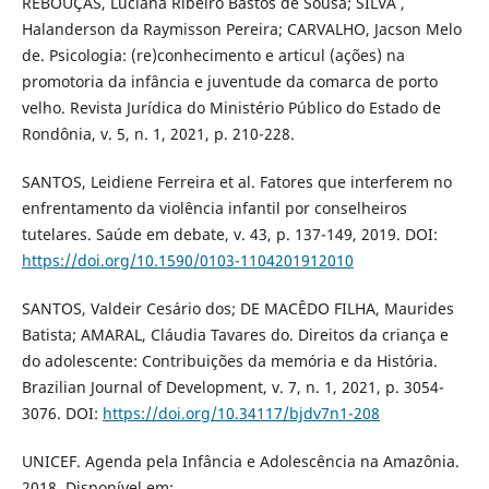
REBOUÇAS, Luciana Ribeiro Bastos de Sousa; SILVA ,
Halanderson da Raymisson Pereira; CARVALHO, Jacson Melo
de. Psicologia: (re)conhecimento e articul (ações) na
promotoria da infância e juventude da comarca de porto
velho. Revista Jurídica do Ministério Público do Estado de
Rondônia, v. 5, n. 1, 2021, p. 210-228.
SANTOS, Leidiene Ferreira et al. Fatores que interferem no
enfrentamento da violência infantil por conselheiros
tutelares. Saúde em debate, v. 43, p. 137-149, 2019. DOI:
https://doi.org/10.1590/0103-1104201912010
SANTOS, Valdeir Cesário dos; DE MACÊDO FILHA, Maurides
Batista; AMARAL, Cláudia Tavares do. Direitos da criança e
do adolescente: Contribuições da memória e da História.
Brazilian Journal of Development, v. 7, n. 1, 2021, p. 3054-
3076. DOI:
https://doi.org/10.34117/bjdv7n1-208
UNICEF. Agenda pela Infância e Adolescência na Amazônia.
2018. Disponível em: