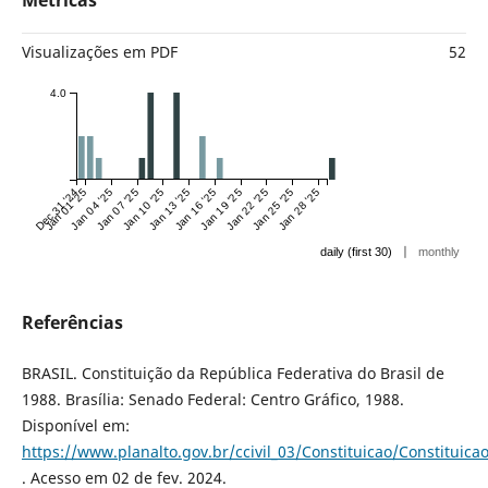
Métricas
Visualizações em PDF
52
4.0
Dec 31 '24
Jan 01 '25
Jan 04 '25
Jan 07 '25
Jan 10 '25
Jan 13 '25
Jan 16 '25
Jan 19 '25
Jan 22 '25
Jan 25 '25
Jan 28 '25
|
daily (first 30)
monthly
Referências
BRASIL. Constituição da República Federativa do Brasil de
1988. Brasília: Senado Federal: Centro Gráfico, 1988.
Disponível em:
https://www.planalto.gov.br/ccivil_03/Constituicao/Constituica
. Acesso em 02 de fev. 2024.