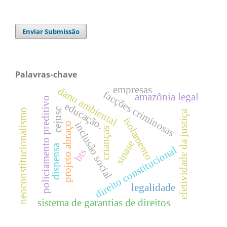
Enviar Submissão
Palavras-chave
empresas
dano ambiental
facções criminosas
amazônia legal
policiamento preditivo
educação.
cejusc
neoconstitucionalismo
efetividade da justiça
isolamento
inclusão social
projeto abraço
crianças
sinase
dispensa
direito constitucional
bts
legalidade
sistema de garantias de direitos