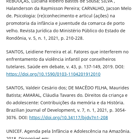
REBOUÇAS, Luciana Ribeiro Bastos de Sousa; SILVA ,
Halanderson da Raymisson Pereira; CARVALHO, Jacson Melo
de. Psicologia: (re)conhecimento e articul (ações) na
promotoria da infância e juventude da comarca de porto
velho. Revista Jurídica do Ministério Público do Estado de
Rondônia, v. 5, n. 1, 2021, p. 210-228.
SANTOS, Leidiene Ferreira et al. Fatores que interferem no
enfrentamento da violência infantil por conselheiros
tutelares. Saúde em debate, v. 43, p. 137-149, 2019. DOI:
https://doi.org/10.1590/0103-1104201912010
SANTOS, Valdeir Cesário dos; DE MACÊDO FILHA, Maurides
Batista; AMARAL, Cláudia Tavares do. Direitos da criança e
do adolescente: Contribuições da memória e da História.
Brazilian Journal of Development, v. 7, n. 1, 2021, p. 3054-
3076. DOI:
https://doi.org/10.34117/bjdv7n1-208
UNICEF. Agenda pela Infância e Adolescência na Amazônia.
2018. Disponível em: