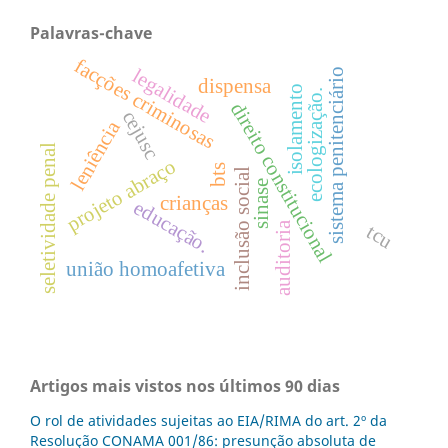
Palavras-chave
facções criminosas
legalidade
sistema penitenciário
dispensa
isolamento
ecologização.
direito constitucional
cejusc
leniência
seletividade penal
projeto abraço
bts
inclusão social
sinase
crianças
educação.
auditoria
tcu
união homoafetiva
Artigos mais vistos nos últimos 90 dias
O rol de atividades sujeitas ao EIA/RIMA do art. 2º da
Resolução CONAMA 001/86: presunção absoluta de