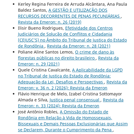
Kerley Regina Ferreira de Arruda Alcântara, Ana Paula
Baldez Santos,
A GESTÃO E UTILIZAÇÃO DOS
RECURSOS DECORRENTES DE PENAS PECUNIÁRIAS
,
Revista da Emeron: n. 26 (2019)
Ilisir Bueno Rodrigues,
Efetividade dos Centros
Judiciários de Solução de Conflitos e Cidadania
(CEJUSC’S) no Âmbito do Tribunal de Justiça do Estado
de Rondônia
,
Revista da Emeron: n. 28 (2021)
Poliane Aline Santos Lemos,
O crime de dano às
florestas públicas no direito brasileiro
,
Revista da
Emeron: n. 29 (2021)
Quele Cristina Cavalcante,
A Aplicabilidade da LGPD
no Tribunal de Justiça do Estado de Rondônia:
Adequação da Lei, Desafios e Perspectivas
,
Revista da
Emeron: v. 36 n. 2 (2026): Revista da Emeron
Flávio Henrique de Melo, Izabel Cristina Sottomayor
Almada e Silva,
Justiça penal consensual
,
Revista da
Emeron: n. 33 (2024): Revista da Emeron
José Antônio Robles,
A Omissão do Estado de
Rondônia em Relação à Vida de Homossexuais,
Bissexuais e Demais Pessoas Exclusionárias que Assim
se Declarem, Durante o Cumprimento da Pena
,