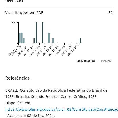
Métricas
Visualizações em PDF
52
4.0
Dec 31 '24
Jan 01 '25
Jan 04 '25
Jan 07 '25
Jan 10 '25
Jan 13 '25
Jan 16 '25
Jan 19 '25
Jan 22 '25
Jan 25 '25
Jan 28 '25
|
daily (first 30)
monthly
Referências
BRASIL. Constituição da República Federativa do Brasil de
1988. Brasília: Senado Federal: Centro Gráfico, 1988.
Disponível em:
https://www.planalto.gov.br/ccivil_03/Constituicao/Constituica
. Acesso em 02 de fev. 2024.