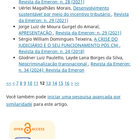
Revista da Emeron: n. 28 (2021)
Uérlei Magalhães Morais,
Desenvolvimento
sustentável por meio do incentivo tributário
,
Revista
da Emeron: n. 29 (2021)
Jorge Luiz de Moura Gurgel do Amaral,
APRESENTAÇÃO
,
Revista da Emeron: n. 29 (2021)
Sérgio William Domingues Teixeira,
A CRISE DO
JUDICIÁRIO E O SEU FUNCIONAMENTO PÓS CNJ
,
Revista da Emeron: n. 24 (2018)
Glodner Luiz Pauletto, Layde Lana Borges da Silva,
Neocriminalização transnacional
,
Revista da Emeron:
n. 34 (2024): Revista da Emeron
<<
<
7
8
9
10
11
12
13
14
15
16
>
>>
Você também pode
iniciar uma pesquisa avançada por
similaridade
para este artigo.