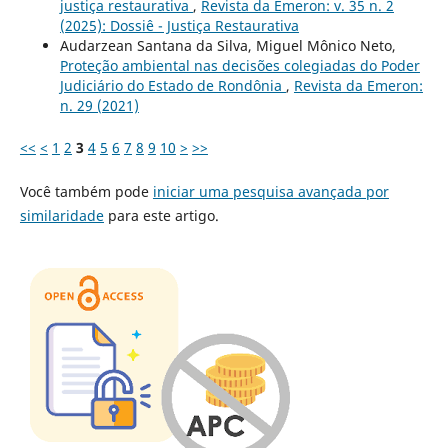
justiça restaurativa
,
Revista da Emeron: v. 35 n. 2
(2025): Dossiê - Justiça Restaurativa
Audarzean Santana da Silva, Miguel Mônico Neto,
Proteção ambiental nas decisões colegiadas do Poder
Judiciário do Estado de Rondônia
,
Revista da Emeron:
n. 29 (2021)
<<
<
1
2
3
4
5
6
7
8
9
10
>
>>
Você também pode
iniciar uma pesquisa avançada por
similaridade
para este artigo.