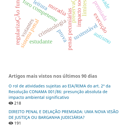
delação premiada
regularizaÇÃo fundiÁria
preservaÇÃo
impacto social
foro competente
leitura
limites
moradia
penas pecuniárias
execução
criminologia
votantes
sistema penal
sustentável
prova
autismo
estudante
Artigos mais vistos nos últimos 90 dias
O rol de atividades sujeitas ao EIA/RIMA do art. 2º da
Resolução CONAMA 001/86: presunção absoluta de
impacto ambiental significativo
218
DIREITO PENAL E DELAÇÃO PREMIADA: UMA NOVA VISÃO
DE JUSTIÇA OU BARGANHA JUDICIÁRIA?
191