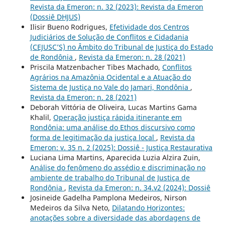
Revista da Emeron: n. 32 (2023): Revista da Emeron
(Dossiê DHJUS)
Ilisir Bueno Rodrigues,
Efetividade dos Centros
Judiciários de Solução de Conflitos e Cidadania
(CEJUSC’S) no Âmbito do Tribunal de Justiça do Estado
de Rondônia
,
Revista da Emeron: n. 28 (2021)
Priscila Matzenbacher Tibes Machado,
Conflitos
Agrários na Amazônia Ocidental e a Atuação do
Sistema de Justiça no Vale do Jamari, Rondônia
,
Revista da Emeron: n. 28 (2021)
Deborah Vittória de Oliveira, Lucas Martins Gama
Khalil,
Operação justiça rápida itinerante em
Rondônia: uma análise do Ethos discursivo como
forma de legitimação da justiça local
,
Revista da
Emeron: v. 35 n. 2 (2025): Dossiê - Justiça Restaurativa
Luciana Lima Martins, Aparecida Luzia Alzira Zuin,
Análise do fenômeno do assédio e discriminação no
ambiente de trabalho do Tribunal de Justiça de
Rondônia
,
Revista da Emeron: n. 34.v2 (2024): Dossiê
Josineide Gadelha Pamplona Medeiros, Nirson
Medeiros da Silva Neto,
Dilatando Horizontes:
anotações sobre a diversidade das abordagens de