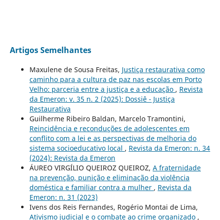
Artigos Semelhantes
Maxulene de Sousa Freitas,
Justiça restaurativa como
caminho para a cultura de paz nas escolas em Porto
Velho: parceria entre a justiça e a educação
,
Revista
da Emeron: v. 35 n. 2 (2025): Dossiê - Justiça
Restaurativa
Guilherme Ribeiro Baldan, Marcelo Tramontini,
Reincidência e reconduções de adolescentes em
conflito com a lei e as perspectivas de melhoria do
sistema socioeducativo local
,
Revista da Emeron: n. 34
(2024): Revista da Emeron
ÁUREO VIRGÍLIO QUEIROZ QUEIROZ,
A fraternidade
na prevenção, punição e eliminação da violência
doméstica e familiar contra a mulher
,
Revista da
Emeron: n. 31 (2023)
Ivens dos Reis Fernandes, Rogério Montai de Lima,
Ativismo judicial e o combate ao crime organizado
,