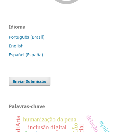
Idioma
Português (Brasil)
English
Español (España)
Enviar Submissão
Palavras-chave
humanização da pena
equidade
inclusão digital