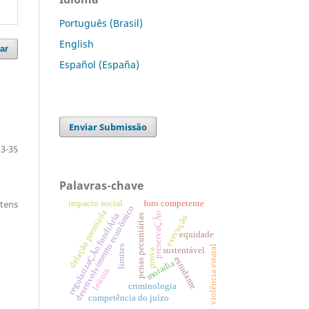
Português (Brasil)
English
ar
Español (España)
Enviar Submissão
13-35
Palavras-chave
itens
impacto social
foro competente
desenvolvimento econômico
delação premiada
preservaÇÃo
regularizaÇÃo fundiÁria
penas pecuniárias
execução
equidade
violência estatal
limites
sustentável
prova
estudante
moradia
leitura
criminologia
competência do juízo