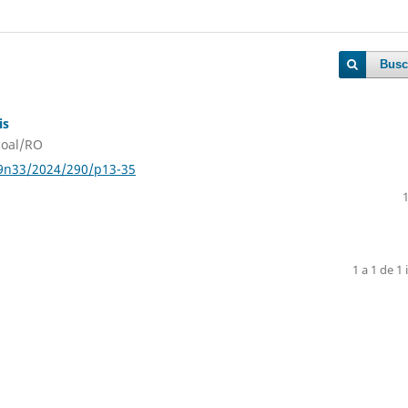
Busc
is
coal/RO
79n33/2024/290/p13-35
1 a 1 de 1 