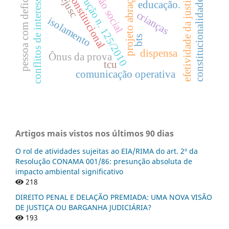
direito constitucional
pessoa com deficiência
inclusão social
resolução n. 125/2010
conflitos de interesses
efetividade da justiça
cejusc
projeto abraço
constitucionalidade.
educação.
crianças
isolamento
bts
dispensa
Ônus da prova
tcu
comunicação operativa
Artigos mais vistos nos últimos 90 dias
O rol de atividades sujeitas ao EIA/RIMA do art. 2º da
Resolução CONAMA 001/86: presunção absoluta de
impacto ambiental significativo
218
DIREITO PENAL E DELAÇÃO PREMIADA: UMA NOVA VISÃO
DE JUSTIÇA OU BARGANHA JUDICIÁRIA?
193