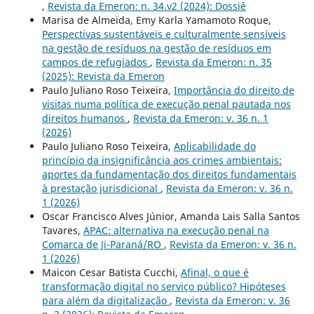
,
Revista da Emeron: n. 34.v2 (2024): Dossiê
Marisa de Almeida, Emy Karla Yamamoto Roque,
Perspectivas sustentáveis e culturalmente sensíveis
na gestão de resíduos na gestão de resíduos em
campos de refugiados
,
Revista da Emeron: n. 35
(2025): Revista da Emeron
Paulo Juliano Roso Teixeira,
Importância do direito de
visitas numa política de execução penal pautada nos
direitos humanos
,
Revista da Emeron: v. 36 n. 1
(2026)
Paulo Juliano Roso Teixeira,
Aplicabilidade do
princípio da insignificância aos crimes ambientais:
aportes da fundamentação dos direitos fundamentais
à prestação jurisdicional
,
Revista da Emeron: v. 36 n.
1 (2026)
Oscar Francisco Alves Júnior, Amanda Lais Salla Santos
Tavares,
APAC: alternativa na execução penal na
Comarca de Ji-Paraná/RO
,
Revista da Emeron: v. 36 n.
1 (2026)
Maicon Cesar Batista Cucchi,
Afinal, o que é
transformação digital no serviço público? Hipóteses
para além da digitalização
,
Revista da Emeron: v. 36