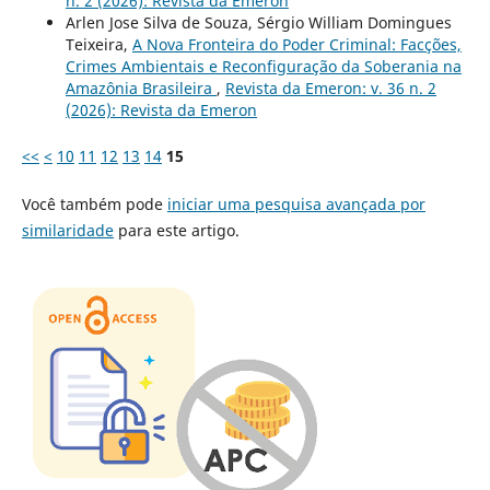
n. 2 (2026): Revista da Emeron
Arlen Jose Silva de Souza, Sérgio William Domingues
Teixeira,
A Nova Fronteira do Poder Criminal: Facções,
Crimes Ambientais e Reconfiguração da Soberania na
Amazônia Brasileira
,
Revista da Emeron: v. 36 n. 2
(2026): Revista da Emeron
<<
<
10
11
12
13
14
15
Você também pode
iniciar uma pesquisa avançada por
similaridade
para este artigo.