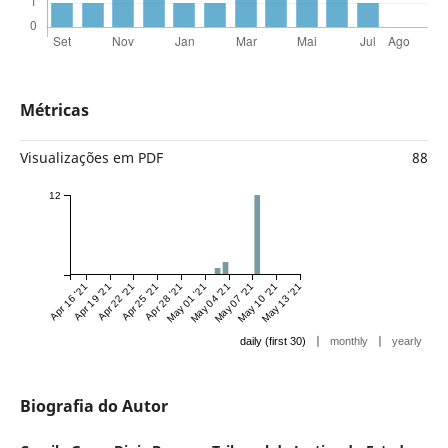
Métricas
Visualizações em PDF
88
12
Apr 16 '21
Apr 19 '21
Apr 22 '21
Apr 25 '21
Apr 28 '21
May 01 '21
May 04 '21
May 07 '21
May 10 '21
May 13 '21
|
|
daily (first 30)
monthly
yearly
Biografia do Autor