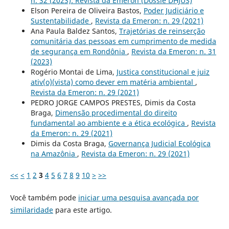
n. 32 (2023): Revista da Emeron (Dossiê DHJUS)
Elson Pereira de Oliveira Bastos,
Poder Judiciário e
Sustentabilidade
,
Revista da Emeron: n. 29 (2021)
Ana Paula Baldez Santos,
Trajetórias de reinserção
comunitária das pessoas em cumprimento de medida
de segurança em Rondônia
,
Revista da Emeron: n. 31
(2023)
Rogério Montai de Lima,
Justica constitucional e juiz
ativ(o)(vista) como dever em matéria ambiental
,
Revista da Emeron: n. 29 (2021)
PEDRO JORGE CAMPOS PRESTES, Dimis da Costa
Braga,
Dimensão procedimental do direito
fundamental ao ambiente e a ética ecológica
,
Revista
da Emeron: n. 29 (2021)
Dimis da Costa Braga,
Governança Judicial Ecológica
na Amazônia
,
Revista da Emeron: n. 29 (2021)
<<
<
1
2
3
4
5
6
7
8
9
10
>
>>
Você também pode
iniciar uma pesquisa avançada por
similaridade
para este artigo.