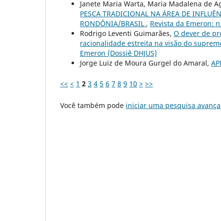
Janete Maria Warta, Maria Madalena de A
PESCA TRADICIONAL NA ÁREA DE INFLUÊ
RONDÔNIA/BRASIL
,
Revista da Emeron: n.
Rodrigo Leventi Guimarães,
O dever de pr
racionalidade estreita na visão do suprem
Emeron (Dossiê DHJUS)
Jorge Luiz de Moura Gurgel do Amaral,
AP
<<
<
1
2
3
4
5
6
7
8
9
10
>
>>
Você também pode
iniciar uma pesquisa avança