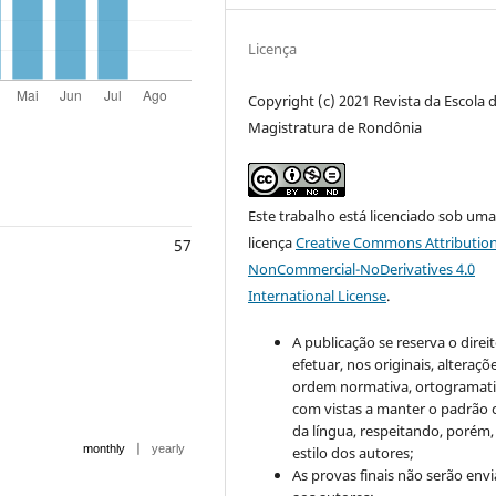
Licença
Copyright (c) 2021 Revista da Escola 
Magistratura de Rondônia
Este trabalho está licenciado sob um
licença
Creative Commons Attribution
57
NonCommercial-NoDerivatives 4.0
International License
.
A publicação se reserva o direi
efetuar, nos originais, alteraçõ
ordem normativa, ortogramatic
com vistas a manter o padrão 
da língua, respeitando, porém,
|
monthly
yearly
estilo dos autores;
As provas finais não serão env