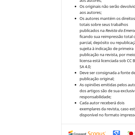
aos autores;
Os originais não serão devolvi
aos autores;
Os autores mantém os direito
totais sobre seus trabalhos
publicados na
Revista da Emero
ficando sua reimpressão total 
parcial, depósito ou republica
sujeita à indicação de primeira
publicação na revista, por mei
licensa está licenciada sob CC 
SA 4.0;
Deve ser consignada a fonte d
publicação original;
As opiniões emitidas pelos aut
dos artigos são de sua exclusi
responsabilidade;
Cada autor receberá dois
exemplares da revista, caso est
disponível no formato impress