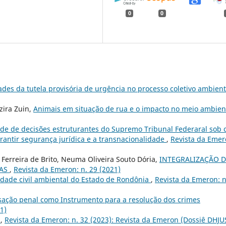
0
0
ades da tutela provisória de urgência no processo coletivo ambien
zira Zuin,
Animais em situação de rua e o impacto no meio ambien
ade de decisões estruturantes do Supremo Tribunal Federaral sob 
arantir segurança jurídica e a transnacionalidade
,
Revista da Emer
 Ferreira de Brito, Neuma Oliveira Souto Dória,
INTEGRALIZAÇÃO 
VAS
,
Revista da Emeron: n. 29 (2021)
dade civil ambiental do Estado de Rondônia
,
Revista da Emeron: n
sação penal como Instrumento para a resolução dos crimes
1)
a
,
Revista da Emeron: n. 32 (2023): Revista da Emeron (Dossiê DHJU