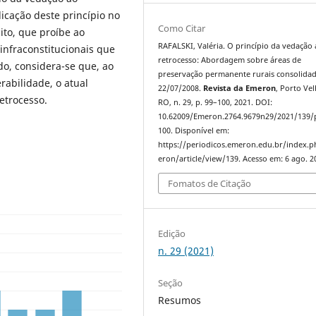
licação deste princípio no
Como Citar
cito, que proíbe ao
RAFALSKI, Valéria. O princípio da vedação
infraconstitucionais que
retrocesso: Abordagem sobre áreas de
do, considera-se que, ao
preservação permanente rurais consolidad
rabilidade, o atual
22/07/2008.
Revista da Emeron
, Porto Vel
retrocesso.
RO, n. 29, p. 99–100, 2021. DOI:
10.62009/Emeron.2764.9679n29/2021/139/
100. Disponível em:
https://periodicos.emeron.edu.br/index.
eron/article/view/139. Acesso em: 6 ago. 2
Fomatos de Citação
Edição
n. 29 (2021)
Seção
Resumos