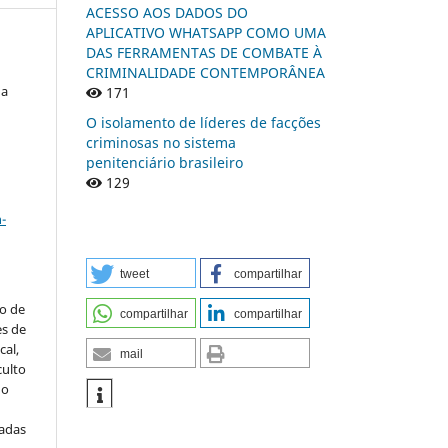
ACESSO AOS DADOS DO
APLICATIVO WHATSAPP COMO UMA
DAS FERRAMENTAS DE COMBATE À
CRIMINALIDADE CONTEMPORÂNEA
da
171
O isolamento de líderes de facções
criminosas no sistema
penitenciário brasileiro
129
a
-
tweet
compartilhar
to de
compartilhar
compartilhar
es de
al,
mail
culto
 o
iadas