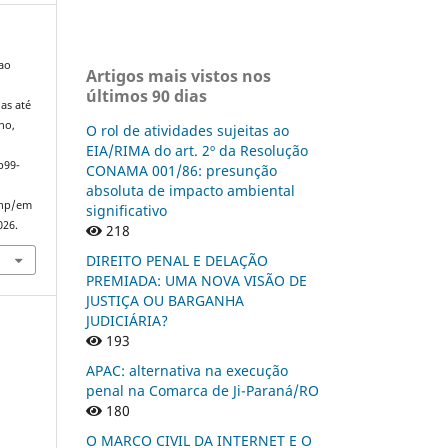
 ao
Artigos mais vistos nos
últimos 90 dias
as até
ho,
O rol de atividades sujeitas ao
EIA/RIMA do art. 2º da Resolução
p99-
CONAMA 001/86: presunção
absoluta de impacto ambiental
php/em
significativo
026.
218
DIREITO PENAL E DELAÇÃO
PREMIADA: UMA NOVA VISÃO DE
JUSTIÇA OU BARGANHA
JUDICIÁRIA?
193
APAC: alternativa na execução
penal na Comarca de Ji-Paraná/RO
180
O MARCO CIVIL DA INTERNET E O