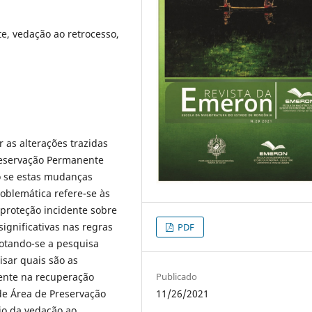
, vedação ao retrocesso,
 as alterações trazidas
Preservação Permanente
o se estas mudanças
roblemática refere-se às
proteção incidente sobre
gnificativas nas regras
PDF
dotando-se a pesquisa
isar quais são as
Publicado
mente na recuperação
11/26/2021
de Área de Preservação
io da vedação ao