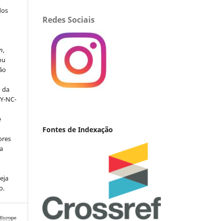
dos
Redes Sociais
s
n
,
ou
ção
o da
BY-NC-
e
Fontes de Indexação
ores
va
eja
o.