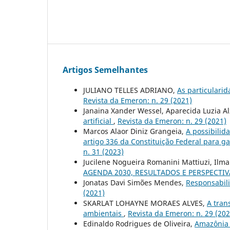
Artigos Semelhantes
JULIANO TELLES ADRIANO,
As particularid
Revista da Emeron: n. 29 (2021)
Janaina Xander Wessel, Aparecida Luzia Al
artificial
,
Revista da Emeron: n. 29 (2021)
Marcos Alaor Diniz Grangeia,
A possibilid
artigo 336 da Constituição Federal para g
n. 31 (2023)
Jucilene Nogueira Romanini Mattiuzi, Ilma
AGENDA 2030, RESULTADOS E PERSPECTI
Jonatas Davi Simões Mendes,
Responsabili
(2021)
SKARLAT LOHAYNE MORAES ALVES,
A tran
ambientais
,
Revista da Emeron: n. 29 (202
Edinaldo Rodrigues de Oliveira,
Amazôni