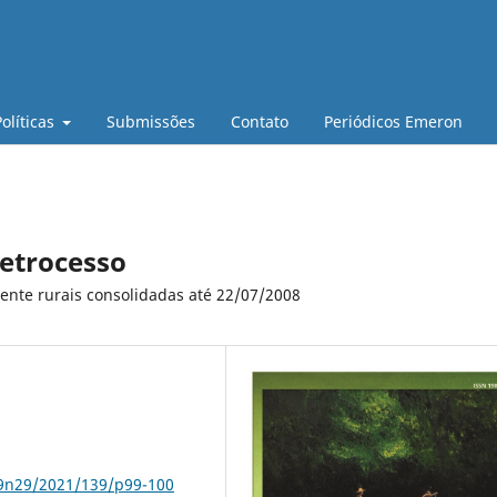
Políticas
Submissões
Contato
Periódicos Emeron
retrocesso
nte rurais consolidadas até 22/07/2008
79n29/2021/139/p99-100