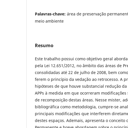
Palavras-chave:
área de preservação permanente
meio ambiente
Resumo
Este trabalho possui como objetivo geral abordar
pela Lei 12.651/2012, no âmbito das áreas de 
consolidadas até 22 de julho de 2008, bem com
ferem o princípio da vedação ao retrocesso. A p
hipóteses de que houve substancial redução da 
APPs à medida em que ocorreram modificações si
de recomposição destas áreas. Nesse mister, a
bibliográfica como metodologia, cumpre-se anal
principais modificações que interferem direta
destes espaços. Ademais, apresenta o conceito 
Permanente e breve abordagem sobre o princíp