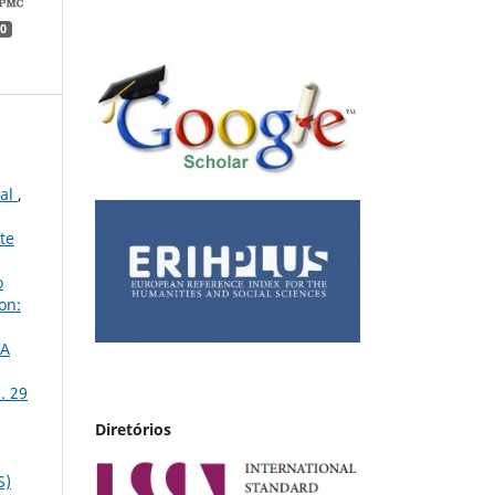
0
tal
,
te
o
on:
DA
. 29
Diretórios
S)