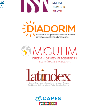
 DA
A –