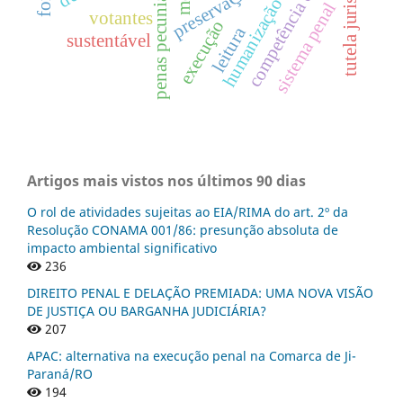
tutela jurisdicional
humanização da pena
competência do juízo
penas pecuniárias
preservaÇÃo
sistema penal
votantes
execução
leitura
sustentável
Artigos mais vistos nos últimos 90 dias
O rol de atividades sujeitas ao EIA/RIMA do art. 2º da
Resolução CONAMA 001/86: presunção absoluta de
impacto ambiental significativo
236
DIREITO PENAL E DELAÇÃO PREMIADA: UMA NOVA VISÃO
DE JUSTIÇA OU BARGANHA JUDICIÁRIA?
207
APAC: alternativa na execução penal na Comarca de Ji-
Paraná/RO
194