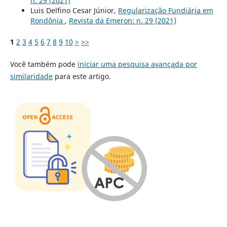
n. 29 (2021)
Luis Delfino Cesar Júnior,
Regularização Fundiária em
Rondônia
,
Revista da Emeron: n. 29 (2021)
1
2
3
4
5
6
7
8
9
10
>
>>
Você também pode
iniciar uma pesquisa avançada por
similaridade
para este artigo.