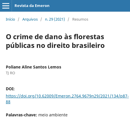
Revista da Emeron
Início
/
Arquivos
/
n. 29 (2021)
/
Resumos
O crime de dano às florestas
públicas no direito brasileiro
Poliane Aline Santos Lemos
TJ RO
DOI:
https://doi.org/10.62009/Emeron.2764.9679n29/2021/134/p87-
88
Palavras-chave:
meio ambiente