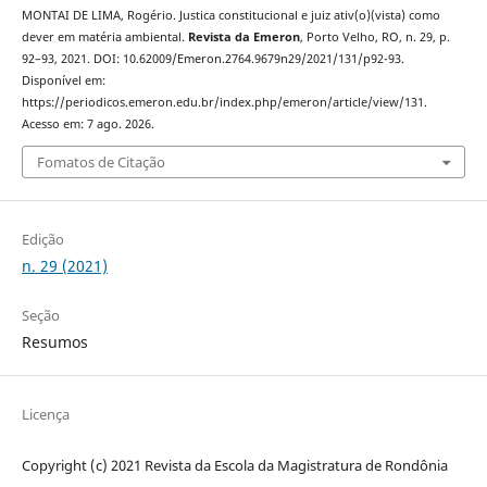
MONTAI DE LIMA, Rogério. Justica constitucional e juiz ativ(o)(vista) como
dever em matéria ambiental.
Revista da Emeron
, Porto Velho, RO, n. 29, p.
92–93, 2021. DOI: 10.62009/Emeron.2764.9679n29/2021/131/p92-93.
Disponível em:
https://periodicos.emeron.edu.br/index.php/emeron/article/view/131.
Acesso em: 7 ago. 2026.
Fomatos de Citação
Edição
n. 29 (2021)
Seção
Resumos
Licença
Copyright (c) 2021 Revista da Escola da Magistratura de Rondônia