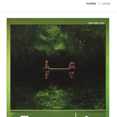
|
monthly
yearly