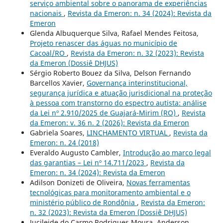
serviço ambiental sobre o panorama de experiências
nacionais
,
Revista da Emeron: n. 34 (2024): Revista da
Emeron
Glenda Albuquerque Silva, Rafael Mendes Feitosa,
Projeto renascer das águas no município de
Cacoal/RO
,
Revista da Emeron: n. 32 (2023): Revista
da Emeron (Dossiê DHJUS)
Sérgio Roberto Bouez da Silva, Delson Fernando
Barcellos Xavier,
Governança interinstitucional,
segurança jurídica e atuação jurisdicional na proteção
à pessoa com transtorno do espectro autista: análise
da Lei nº 2.910/2025 de Guajará-Mirim (RO)
,
Revista
da Emeron: v. 36 n. 2 (2026): Revista da Emeron
Gabriela Soares,
LINCHAMENTO VIRTUAL
,
Revista da
Emeron: n. 24 (2018)
Everaldo Augusto Cambler,
Introdução ao marco legal
das garantias – Lei nº 14.711/2023
,
Revista da
Emeron: n. 34 (2024): Revista da Emeron
Adilson Donizeti de Oliveira,
Novas ferramentas
tecnológicas para monitoramento ambiental e o
ministério público de Rondônia
,
Revista da Emeron:
n. 32 (2023): Revista da Emeron (Dossiê DHJUS)
Jucileide do Carmo Rodrigues Moura, Anderson