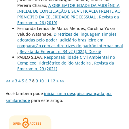
Pereira Charão,
A OBRIGATORIEDADE DA AUDIÊNCIA
INICIAL DE CONCILIAÇÃO E SUA EFICÁCIA FRENTE AO
PRINCÍPIO DA CELERIDADE PROCESSUAL
,
Revista da
Emeron: n. 26 (2019)
Fernanda Lemos de Matos Mendes, Carolina Yukari
Veludo Watanabe,
Diretrizes de linguagem simples
adotadas pelo poder judiciário brasileiro em
comparação com as diretrizes do padrão internacional
,
Revista da Emeron: n. 34.v2 (2024): Dossiê
PABLO SILVA,
Responsabilidade Civil Ambiental no
Complexo Hidrelétrico do Rio Madeira
,
Revista da
Emeron: n. 29 (2021)
<<
<
3
4
5
6
7
8
9
10
11
12
>
>>
Você também pode
iniciar uma pesquisa avançada por
similaridade
para este artigo.