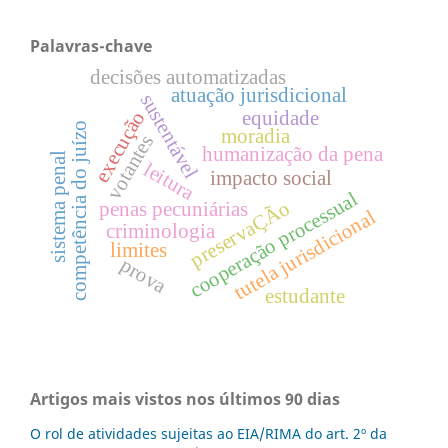
Palavras-chave
decisões automatizadas
atuação jurisdicional
sustentável
execução
equidade
competência do juízo
moradia
votantes
humanização da pena
sistema penal
leitura
impacto social
cooperação processual
preservaÇÃo
penas pecuniárias
tutela jurisdicional
criminologia
limites
prova
estudante
Artigos mais vistos nos últimos 90 dias
O rol de atividades sujeitas ao EIA/RIMA do art. 2º da