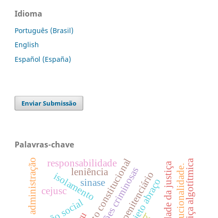
Idioma
Português (Brasil)
English
Español (España)
Enviar Submissão
Palavras-chave
direito constitucional
administração
responsabilidade
justiça algotítmica
efetividade da justiça
constitucionalidade.
facções criminosas
leniência
sistema penitenciário
isolamento
projeto abraço
sinase
cejusc
inclusão social