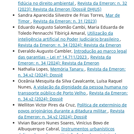
fidúcia no direito ambiental
,
Revista da Emeron: n. 32
(2023): Revista da Emeron (Dossiê DHJUS)
Sandra Aparecida Silvestre de Frias Torres,
Mar de
Timor
,
Revista da Emeron: n. 31 (2023)
Eduardo Augusto Salomão Cambi, Maria Eduarda de
Toledo Pennacchi Tibiriçá Amaral,
Utilização da
inteligência artificial no Poder Judiciário brasileiro
,
Revista da Emeron: n. 34 (2024): Revista da Emeron
Everaldo Augusto Cambler,
Introdução ao marco legal
das garantias – Lei nº 14.711/2023
,
Revista da
Emeron: n. 34 (2024): Revista da Emeron
Nathalia Lopes,
Memória Tanaru
,
Revista da Emeron:
n. 34.v2 (2024): Dossiê
Oceânia Mesquita da Silva Cavalcante, Luísa Raquel
Nunes,
A violação da dignidade da pessoa humana no
transporte público de Porto Velho
,
Revista da Emeron:
n. 34.v2 (2024): Dossiê
Welliton Victor Pires da Cruz,
Política de extermínio de
povos originários durante a ditadura militar
,
Revista
da Emeron: n. 34.v2 (2024): Dossiê
Vivian Bacaro Nunes Soares, Vinícius Bovo de
Albuquerque Cabral,
Instrumentos urbanísticos