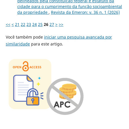
delineados pela constituição federal e estatuto da
cidade para o cumprimento da função socioambiental
da propriedade
,
Revista da Emeron: v. 36 n. 1 (2026)
<<
<
21
22
23
24
25
26
27
>
>>
Você também pode
iniciar uma pesquisa avançada por
similaridade
para este artigo.