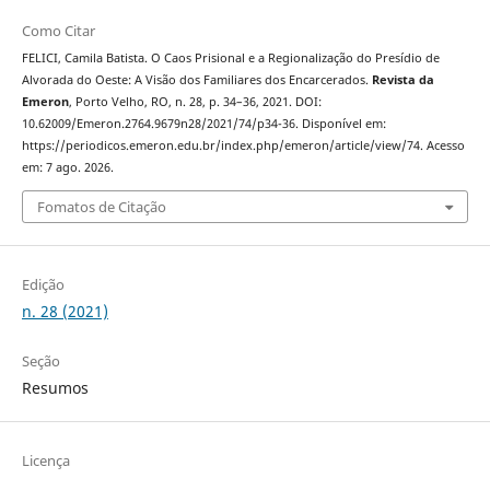
Como Citar
FELICI, Camila Batista. O Caos Prisional e a Regionalização do Presídio de
Alvorada do Oeste: A Visão dos Familiares dos Encarcerados.
Revista da
Emeron
, Porto Velho, RO, n. 28, p. 34–36, 2021. DOI:
10.62009/Emeron.2764.9679n28/2021/74/p34-36. Disponível em:
https://periodicos.emeron.edu.br/index.php/emeron/article/view/74. Acesso
em: 7 ago. 2026.
Fomatos de Citação
Edição
n. 28 (2021)
Seção
Resumos
Licença