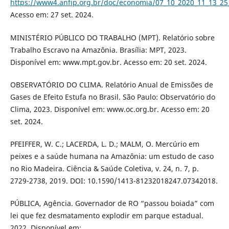
https://www4.anfip.org.br/doc/economia/07_10_2020_11_13_25
Acesso em: 27 set. 2024.
MINISTÉRIO PÚBLICO DO TRABALHO (MPT). Relatório sobre
Trabalho Escravo na Amazônia. Brasília: MPT, 2023.
Disponível em: www.mpt.gov.br. Acesso em: 20 set. 2024.
OBSERVATÓRIO DO CLIMA. Relatório Anual de Emissões de
Gases de Efeito Estufa no Brasil. São Paulo: Observatório do
Clima, 2023. Disponível em: www.oc.org.br. Acesso em: 20
set. 2024.
PFEIFFER, W. C.; LACERDA, L. D.; MALM, O. Mercúrio em
peixes e a saúde humana na Amazônia: um estudo de caso
no Rio Madeira. Ciência & Saúde Coletiva, v. 24, n. 7, p.
2729-2738, 2019. DOI: 10.1590/1413-81232018247.07342018.
PÚBLICA, Agência. Governador de RO “passou boiada” com
lei que fez desmatamento explodir em parque estadual.
2022. Disponível em: