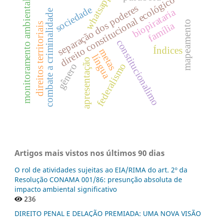
whatsapp
direito constitucional ecológico
monitoramento ambiental
separação dos poderes
sociedade
biopirataria
combate a criminalidade
mapeamento
família
direitos territoriais
constitucionalimo
Índices
metas
língua
apresentação
federalismo
gênero
Artigos mais vistos nos últimos 90 dias
O rol de atividades sujeitas ao EIA/RIMA do art. 2º da
Resolução CONAMA 001/86: presunção absoluta de
impacto ambiental significativo
236
DIREITO PENAL E DELAÇÃO PREMIADA: UMA NOVA VISÃO