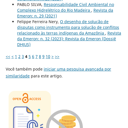
PABLO SILVA,
Responsabilidade Civil Ambiental no
Complexo Hidrelétrico do Rio Madeira
,
Revista da
Emeron: n. 29 (2021)
Felippe Ferreira Nery,
O desenho de solução de
disputas como instrumento para solução de conflitos
relacionado às terras indígenas da Amazônia
,
Revista
da Emeron: n. 32 (2023): Revista da Emeron (Dossiê
DHJUS)
<<
<
1
2
3
4
5
6
7
8
9
10
>
>>
Você também pode
iniciar uma pesquisa avançada por
similaridade
para este artigo.