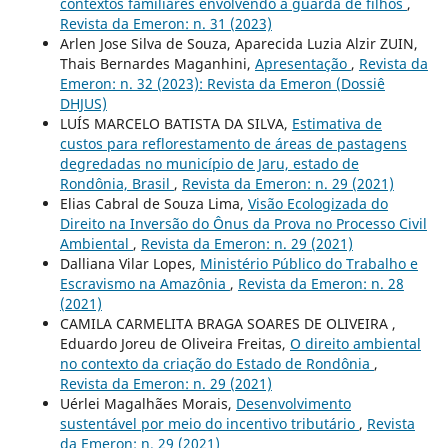
contextos familiares envolvendo a guarda de filhos
,
Revista da Emeron: n. 31 (2023)
Arlen Jose Silva de Souza, Aparecida Luzia Alzir ZUIN,
Thais Bernardes Maganhini,
Apresentação
,
Revista da
Emeron: n. 32 (2023): Revista da Emeron (Dossiê
DHJUS)
LUÍS MARCELO BATISTA DA SILVA,
Estimativa de
custos para reflorestamento de áreas de pastagens
degredadas no município de Jaru, estado de
Rondônia, Brasil
,
Revista da Emeron: n. 29 (2021)
Elias Cabral de Souza Lima,
Visão Ecologizada do
Direito na Inversão do Ônus da Prova no Processo Civil
Ambiental
,
Revista da Emeron: n. 29 (2021)
Dalliana Vilar Lopes,
Ministério Público do Trabalho e
Escravismo na Amazônia
,
Revista da Emeron: n. 28
(2021)
CAMILA CARMELITA BRAGA SOARES DE OLIVEIRA ,
Eduardo Joreu de Oliveira Freitas,
O direito ambiental
no contexto da criação do Estado de Rondônia
,
Revista da Emeron: n. 29 (2021)
Uérlei Magalhães Morais,
Desenvolvimento
sustentável por meio do incentivo tributário
,
Revista
da Emeron: n. 29 (2021)