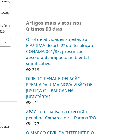
Emeron
,
:
p65-93.
Artigos mais vistos nos
php/em
últimos 90 dias
026.
O rol de atividades sujeitas ao
EIA/RIMA do art. 2º da Resolução
CONAMA 001/86: presunção
absoluta de impacto ambiental
significativo
218
DIREITO PENAL E DELAÇÃO
PREMIADA: UMA NOVA VISÃO DE
JUSTIÇA OU BARGANHA
JUDICIÁRIA?
191
APAC: alternativa na execução
penal na Comarca de Ji-Paraná/RO
177
Raduan
O MARCO CIVIL DA INTERNET E O