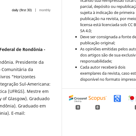
ficando sua reimpressão total 
parcial, depósito ou republica
|
daily (first 30)
monthly
sujeita à indicação de primeira
publicação na revista, por mei
licensa está licenciada sob CC 
SA 4.0;
Deve ser consignada a fonte d
publicação original;
As opiniões emitidas pelos aut
Federal de Rondônia -
dos artigos são de sua exclusi
responsabilidade;
ndônia. Presidente da
Cada autor receberá dois
o Comunitária da
exemplares da revista, caso est
ivros "Horizontes
disponível no formato impress
tegração Sul-Americana:
ítica (UFRGS). Mestre em
y of Glasgow). Graduado
Rondônia). Graduado em
0
0
nia). E-mail: