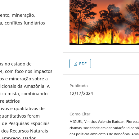
ento, mineração,
 conflitos fundiários
as no estado de
PDF
24, com foco nos impactos
os e mineração sobre a
Publicado
dicionais da Amazônia. A
12/17/2024
ca mista, combinando
relatórios
vos e qualitativos de
Como Citar
quantitativos foram
MIGUEL, Vinicius Valentin Raduan. Florest
l de Pesquisas Espaciais
chamas, sociedade em degradação: diagnó
e dos Recursos Naturais
das políticas ambientais de Rondônia, Ama
 e Emprego. Dados