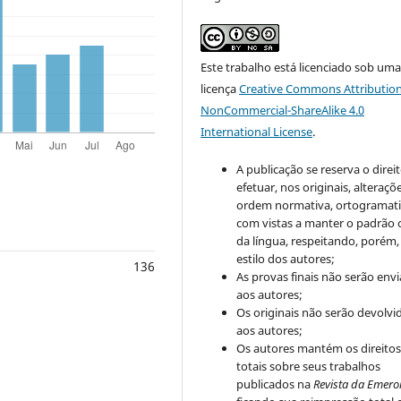
Este trabalho está licenciado sob um
licença
Creative Commons Attribution
NonCommercial-ShareAlike 4.0
International License
.
A publicação se reserva o direi
efetuar, nos originais, alteraçõ
ordem normativa, ortogramatic
com vistas a manter o padrão 
da língua, respeitando, porém,
estilo dos autores;
136
As provas finais não serão env
aos autores;
Os originais não serão devolvi
aos autores;
Os autores mantém os direito
totais sobre seus trabalhos
publicados na
Revista da Emero