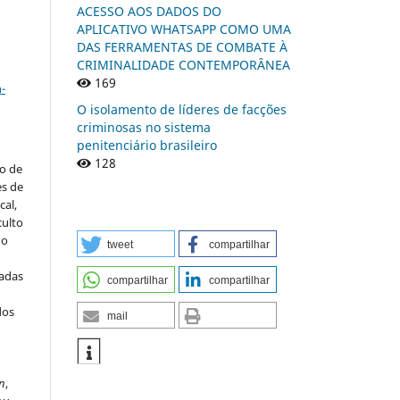
ACESSO AOS DADOS DO
APLICATIVO WHATSAPP COMO UMA
DAS FERRAMENTAS DE COMBATE À
CRIMINALIDADE CONTEMPORÂNEA
a
169
-
O isolamento de líderes de facções
criminosas no sistema
penitenciário brasileiro
128
to de
es de
al,
culto
 o
tweet
compartilhar
iadas
compartilhar
compartilhar
dos
mail
s
n
,