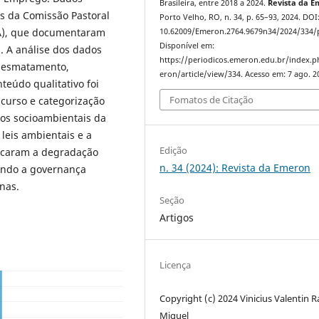
Brasileira, entre 2018 a 2024.
Revista da 
ios da Comissão Pastoral
Porto Velho, RO, n. 34, p. 65–93, 2024. DOI
ISA), que documentaram
10.62009/Emeron.2764.9679n34/2024/334/
Disponível em:
s. A análise dos dados
https://periodicos.emeron.edu.br/index.
e desmatamento,
eron/article/view/334. Acesso em: 7 ago. 2
teúdo qualitativo foi
Fomatos de Citação
scurso e categorização
fios socioambientais da
 leis ambientais e a
Edição
ificaram a degradação
n. 34 (2024): Revista da Emeron
tendo a governança
nas.
Seção
Artigos
Licença
Copyright (c) 2024 Vinicius Valentin 
Miguel