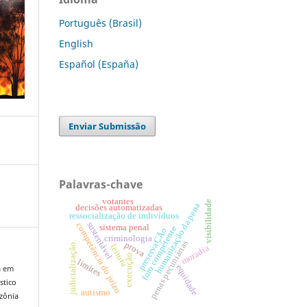
Português (Brasil)
English
Español (España)
Enviar Submissão
Palavras-chave
votantes
visibilidade
humanização da pena
decisões automatizadas
ressocialização de indivíduos
sustentável
competência do juízo
sistema penal
foro competente
preservaÇÃo
criminologia
penas pecuniárias
judicialização.
prova
leitura
moradia
execução
limites
equidade
a em
stico
autismo
zônia