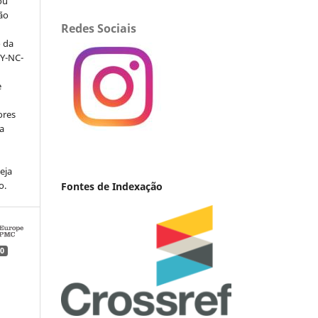
ou
ção
Redes Sociais
o da
BY-NC-
e
ores
va
eja
o.
Fontes de Indexação
0