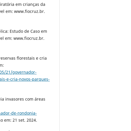
iratória em crianças da
vel em: www.fiocruz.br.
ica: Estudo de Caso em
vel em: www.fiocruz.br.
eservas florestais e cria
m:
/05/21/governador-
tais-e-cria-novos-parques-
a invasores com áreas
nador-de-rondonia-
so em: 21 set. 2024.