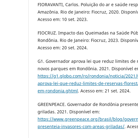
FIORAVANTI, Carlos. Poluição do ar e saúde resp
Amazônia. Rio de Janeiro: Fiocruz, 2020. Disponí
Acesso em: 10 set. 2023.
FIOCRUZ. Impacto das Queimadas na Saúde Públ
Rondônia. Rio de Janeiro: Fiocruz, 2023. Disponí
Acesso em: 20 set. 2024.
G1. Governador aprova lei que reduz limites de r
novos parques em Rondônia. 2021. Disponível e
https://g1.globo.com/ro/rondonia/noticia/2021
aprova-lei-que-reduz-limites-de-reservas-flores
em-rondonia.ghtml
. Acesso em: 21 set. 2024.
GREENPEACE. Governador de Rondônia presentei
griladas. 2021. Disponível em:
https://www.greenpeace.org/brasil/blog/gover
presenteia-invasores-com-areas-griladas/
. Aces