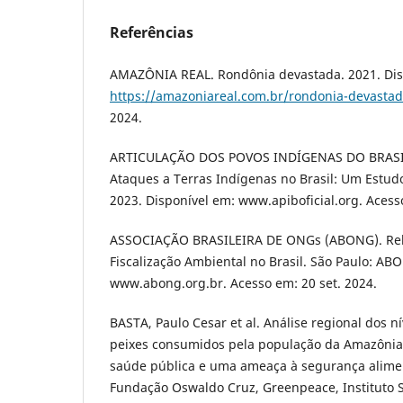
Referências
AMAZÔNIA REAL. Rondônia devastada. 2021. Dis
https://amazoniareal.com.br/rondonia-devastad
2024.
ARTICULAÇÃO DOS POVOS INDÍGENAS DO BRASIL 
Ataques a Terras Indígenas no Brasil: Um Estudo 
2023. Disponível em: www.apiboficial.org. Acesso
ASSOCIAÇÃO BRASILEIRA DE ONGs (ABONG). Rela
Fiscalização Ambiental no Brasil. São Paulo: AB
www.abong.org.br. Acesso em: 20 set. 2024.
BASTA, Paulo Cesar et al. Análise regional dos 
peixes consumidos pela população da Amazônia 
saúde pública e uma ameaça à segurança alimen
Fundação Oswaldo Cruz, Greenpeace, Instituto 