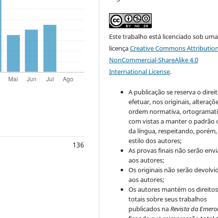
Este trabalho está licenciado sob um
licença
Creative Commons Attribution
NonCommercial-ShareAlike 4.0
International License
.
A publicação se reserva o direi
efetuar, nos originais, alteraçõ
ordem normativa, ortogramatic
com vistas a manter o padrão 
da língua, respeitando, porém,
estilo dos autores;
136
As provas finais não serão env
aos autores;
Os originais não serão devolvi
aos autores;
Os autores mantém os direito
totais sobre seus trabalhos
publicados na
Revista da Emero