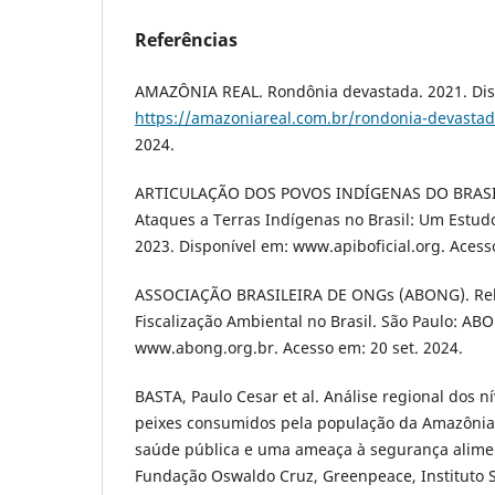
Referências
AMAZÔNIA REAL. Rondônia devastada. 2021. Dis
https://amazoniareal.com.br/rondonia-devastad
2024.
ARTICULAÇÃO DOS POVOS INDÍGENAS DO BRASIL 
Ataques a Terras Indígenas no Brasil: Um Estudo 
2023. Disponível em: www.apiboficial.org. Acesso
ASSOCIAÇÃO BRASILEIRA DE ONGs (ABONG). Rela
Fiscalização Ambiental no Brasil. São Paulo: AB
www.abong.org.br. Acesso em: 20 set. 2024.
BASTA, Paulo Cesar et al. Análise regional dos 
peixes consumidos pela população da Amazônia 
saúde pública e uma ameaça à segurança alimen
Fundação Oswaldo Cruz, Greenpeace, Instituto 