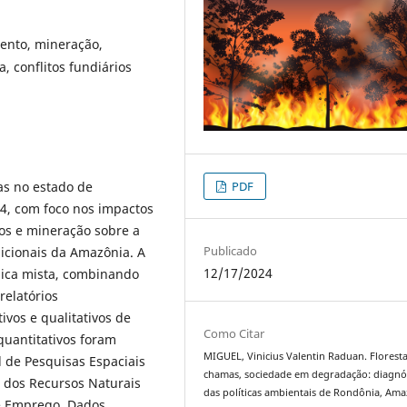
ento, mineração,
 conflitos fundiários
as no estado de
PDF
24, com foco nos impactos
os e mineração sobre a
Publicado
dicionais da Amazônia. A
12/17/2024
ca mista, combinando
relatórios
vos e qualitativos de
Como Citar
quantitativos foram
MIGUEL, Vinicius Valentin Raduan. Florest
l de Pesquisas Espaciais
chamas, sociedade em degradação: diagnó
e dos Recursos Naturais
das políticas ambientais de Rondônia, Ama
 e Emprego. Dados