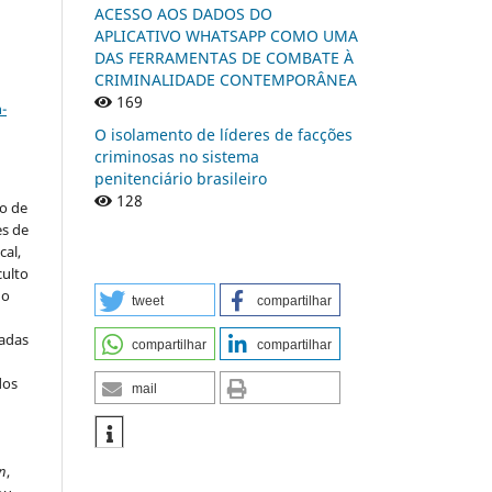
ACESSO AOS DADOS DO
APLICATIVO WHATSAPP COMO UMA
DAS FERRAMENTAS DE COMBATE À
CRIMINALIDADE CONTEMPORÂNEA
a
169
-
O isolamento de líderes de facções
criminosas no sistema
penitenciário brasileiro
128
to de
es de
al,
culto
 o
tweet
compartilhar
iadas
compartilhar
compartilhar
dos
mail
s
n
,