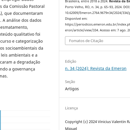
Brasileira, entre 2018 a 2024.
Revista da 
ios da Comissão Pastoral
Porto Velho, RO, n. 34, p. 65–93, 2024. DOI
ISA), que documentaram
10.62009/Emeron.2764.9679n34/2024/334/
Disponível em:
s. A análise dos dados
https://periodicos.emeron.edu.br/index.
e desmatamento,
eron/article/view/334. Acesso em: 7 ago. 2
teúdo qualitativo foi
Fomatos de Citação
scurso e categorização
fios socioambientais da
 leis ambientais e a
Edição
ificaram a degradação
n. 34 (2024): Revista da Emeron
tendo a governança
nas.
Seção
Artigos
Licença
Copyright (c) 2024 Vinicius Valentin 
Miguel