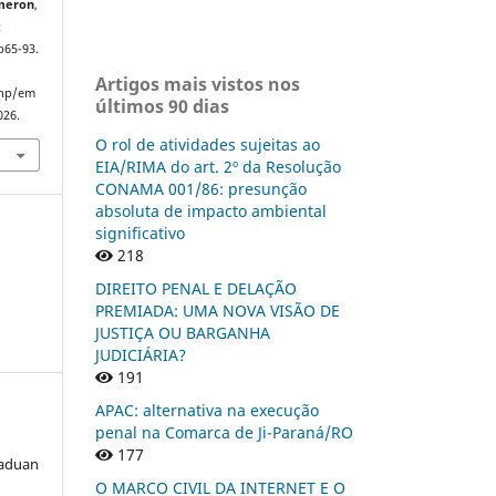
Emeron
,
:
p65-93.
Artigos mais vistos nos
php/em
últimos 90 dias
026.
O rol de atividades sujeitas ao
EIA/RIMA do art. 2º da Resolução
CONAMA 001/86: presunção
absoluta de impacto ambiental
significativo
218
DIREITO PENAL E DELAÇÃO
PREMIADA: UMA NOVA VISÃO DE
JUSTIÇA OU BARGANHA
JUDICIÁRIA?
191
APAC: alternativa na execução
penal na Comarca de Ji-Paraná/RO
177
Raduan
O MARCO CIVIL DA INTERNET E O