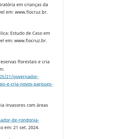
iratória em crianças da
vel em: www.fiocruz.br.
ica: Estudo de Caso em
vel em: www.fiocruz.br.
eservas florestais e cria
m:
/05/21/governador-
tais-e-cria-novos-parques-
a invasores com áreas
nador-de-rondonia-
so em: 21 set. 2024.