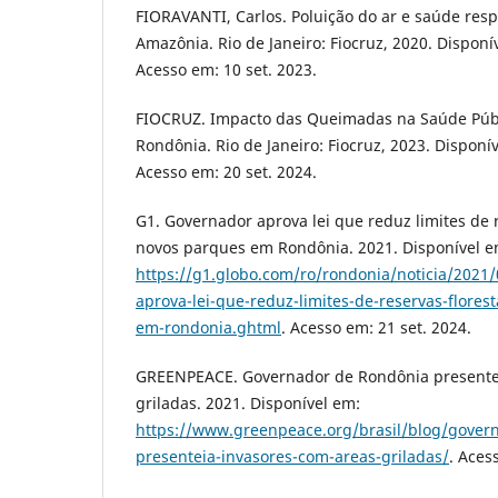
FIORAVANTI, Carlos. Poluição do ar e saúde resp
Amazônia. Rio de Janeiro: Fiocruz, 2020. Disponí
Acesso em: 10 set. 2023.
FIOCRUZ. Impacto das Queimadas na Saúde Públ
Rondônia. Rio de Janeiro: Fiocruz, 2023. Disponí
Acesso em: 20 set. 2024.
G1. Governador aprova lei que reduz limites de r
novos parques em Rondônia. 2021. Disponível e
https://g1.globo.com/ro/rondonia/noticia/2021
aprova-lei-que-reduz-limites-de-reservas-flores
em-rondonia.ghtml
. Acesso em: 21 set. 2024.
GREENPEACE. Governador de Rondônia presentei
griladas. 2021. Disponível em:
https://www.greenpeace.org/brasil/blog/gover
presenteia-invasores-com-areas-griladas/
. Aces