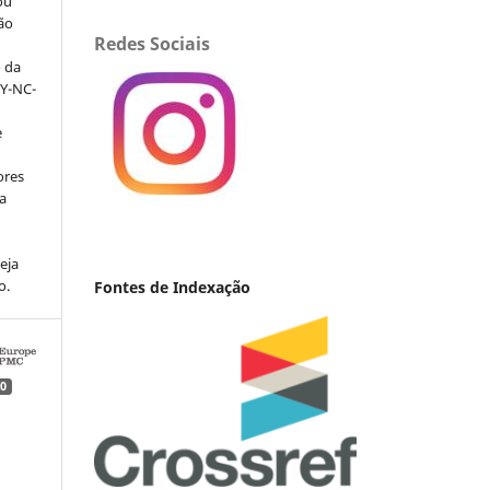
ou
ção
Redes Sociais
o da
BY-NC-
e
ores
va
eja
o.
Fontes de Indexação
0