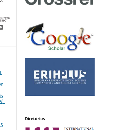
o.
0
L
on:
is
5):
Diretórios
OS