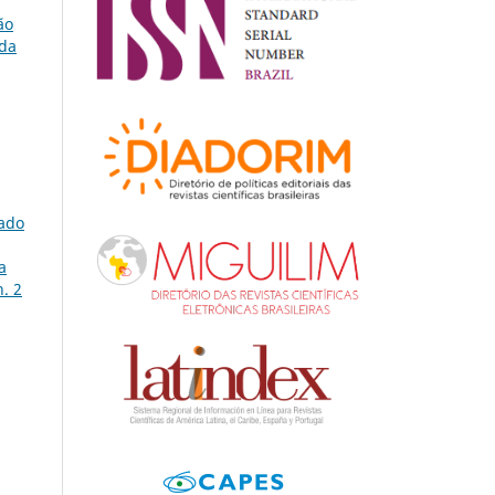
ão
 da
tado
a
n. 2