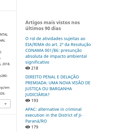
Artigos mais vistos nos
últimos 90 dias
ENTAL
O rol de atividades sujeitas ao
NAL
EIA/RIMA do art. 2º da Resolução
CONAMA 001/86: presunção
O
absoluta de impacto ambiental
a
significativo
, 2018.
218
p280-
DIREITO PENAL E DELAÇÃO
PREMIADA: UMA NOVA VISÃO DE
php/em
JUSTIÇA OU BARGANHA
026.
JUDICIÁRIA?
193
APAC: alternative in criminal
execution in the District of Ji-
Paraná/RO
179