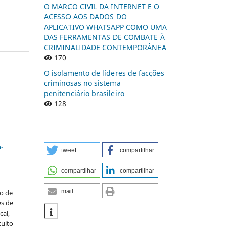
O MARCO CIVIL DA INTERNET E O
ACESSO AOS DADOS DO
APLICATIVO WHATSAPP COMO UMA
DAS FERRAMENTAS DE COMBATE À
CRIMINALIDADE CONTEMPORÂNEA
170
O isolamento de líderes de facções
criminosas no sistema
penitenciário brasileiro
n
128
a
-
tweet
compartilhar
compartilhar
compartilhar
mail
to de
es de
al,
culto