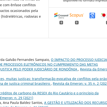
disponível no formato impress
e com ênfase conflitos
pactos ocasionados pela
(hidrelétricas, rodovias e
0
0
arda Galvão Fernandes Sampaio,
O IMPACTO DO PROCESSO JUDICIA
 DE PROCESSOS ELETRÔNICOS NO CUMPRIMENTO DAS METAS
JUSTIÇA PELO PODER JUDICIÁRIO DE RONDÔNIA
,
Revista da Emer
es, muitas justiças: transformação evocativa de conflitos pela práx
ma de justiça criminal brasileiro
,
Revista da Emeron: v. 35 n. 2 (202
créditos de carbono da RESEX do Rio Cautário e o princípio da
 Emeron: n. 29 (2021)
a, Ana Paula Baldez Santos,
A GESTÃO E UTILIZAÇÃO DOS RECURS