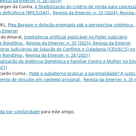
evista da Emeron: n. 26 (2019)
 Borges da Cunha,
A flexibilização do critério de renda para concess
m deficiência (BPC/LOAS)
,
Revista da Emeron: n. 33 (2024): Revista
UEL,
Plea Bargain e delação premiada sob a perspectiva sistêmica
,
da Emeron
a do Amaral,
Inteligência artificial explicável no Poder Judiciário
 de Rondônia
,
Revista da Emeron: n. 35 (2025): Revista da Emeron
ntros Judiciários de Solução de Conflitos e Cidadania (CEJUSC’S) no
de Rondônia
,
Revista da Emeron: n. 28 (2021)
cialização da Violência Doméstica e Familiar Contra a Mulher no Es
021)
icardo Cunha ,
Pode o subalterno praticar a parentalidade? A justiç
imento de vínculos em contexto prisional
,
Revista da Emeron: v. 35 
da por similaridade
para este artigo.