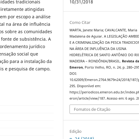
10/31/2018
dades tradicionais
diretamente atingidas
tem por escopo a análise
Como Citar
al na área de influência
WARTA, Janete Maria; CAVALCANTE, Maria
os sobre as comunidades
Madalena de Aguiar. A LEGISLAÇÃO AMBI
 fonte de subsistência. A
E A CRIMINALIZAÇÃO DA PESCA TRADICIO
 ordenamento jurídico
NA ÁREA DE INFLUÊNCIA DA USINA
ensação social que
HIDRELÉTRICA DE SANTO ANTÔNIO DO RI
ação para a instalação da
MADEIRA – RONDÔNIA/BRASIL.
Revista d
Emeron
, Porto Velho, RO, n. 24, p. 280–295
ais e pesquisa de campo.
DOI:
10.62009/Emeron.2764.9679n24/2018/187/
295. Disponível em:
https://periodicos.emeron.edu.br/index.
eron/article/view/187. Acesso em: 6 ago. 2
Fomatos de Citação
Edição
n. 24 (2018)