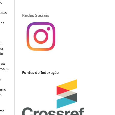
 o
iadas
Redes Sociais
dos
s
n
,
ou
ção
o da
BY-NC-
Fontes de Indexação
e
ores
va
eja