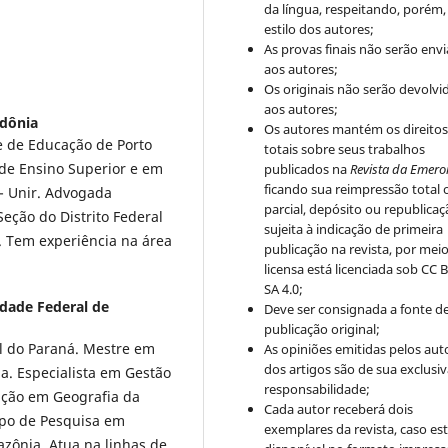
da língua, respeitando, porém,
estilo dos autores;
As provas finais não serão env
aos autores;
Os originais não serão devolvi
aos autores;
dônia
Os autores mantém os direito
e de Educação de Porto
totais sobre seus trabalhos
de Ensino Superior e em
publicados na
Revista da Emero
ficando sua reimpressão total 
 - Unir. Advogada
parcial, depósito ou republica
ção do Distrito Federal
sujeita à indicação de primeira
. Tem experiência na área
publicação na revista, por mei
licensa está licenciada sob CC 
SA 4.0;
idade Federal de
Deve ser consignada a fonte d
publicação original;
l do Paraná. Mestre em
As opiniões emitidas pelos aut
dos artigos são de sua exclusi
a. Especialista em Gestão
responsabilidade;
ção em Geografia da
Cada autor receberá dois
upo de Pesquisa em
exemplares da revista, caso est
zônia. Atua na linhas de