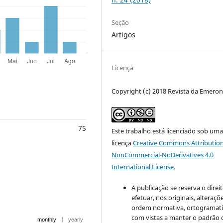
Seção
Artigos
Licença
Copyright (c) 2018 Revista da Emero
75
Este trabalho está licenciado sob um
licença
Creative Commons Attribution
NonCommercial-NoDerivatives 4.0
International License
.
A publicação se reserva o direi
efetuar, nos originais, alteraçõ
ordem normativa, ortogramatic
com vistas a manter o padrão 
|
monthly
yearly