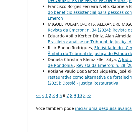
DECORRENTES DE PENAS PECUNIÁRIAS
,
R
Francisco Borges Ferreira Neto, Gabriela
do benefício assistencial para pessoas co
Emeron
MIGUEL POLAINO-ORTS, ALEXANDRE MIG
Revista da Emeron: n. 34 (2024): Revista 
Eduardo Abílio Kerber Diniz, Alan Almeid
Brasileiro: análise no Tribunal de Justiça
Ilisir Bueno Rodrigues,
Efetividade dos Ce
Âmbito do Tribunal de Justiça do Estado 
Daniela Christina Klemz Eller Sityá,
A Judi
de Rondônia
,
Revista da Emeron: n. 28 (2
Rosiane Paulo Dos Santos Siqueira, José R
restaurativa como alternativa de fortalec
(2025): Dossiê - Justiça Restaurativa
<<
<
1
2
3
4
5
6
7
8
9
10
>
>>
Você também pode
iniciar uma pesquisa avança