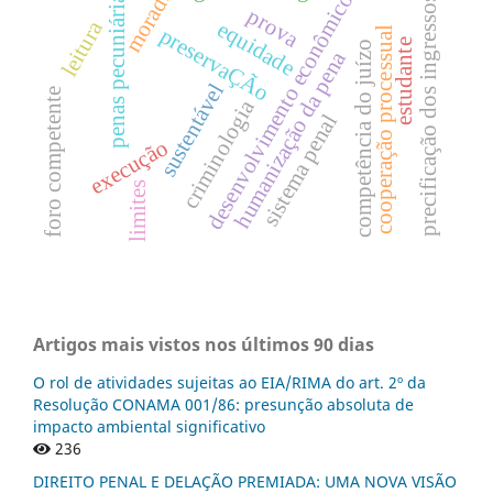
moradia
penas pecuniárias
desenvolvimento econômico
precificação dos ingressos
prova
leitura
equidade
preservaÇÃo
cooperação processual
estudante
competência do juízo
humanização da pena
sustentável
foro competente
criminologia
sistema penal
execução
limites
Artigos mais vistos nos últimos 90 dias
O rol de atividades sujeitas ao EIA/RIMA do art. 2º da
Resolução CONAMA 001/86: presunção absoluta de
impacto ambiental significativo
236
DIREITO PENAL E DELAÇÃO PREMIADA: UMA NOVA VISÃO