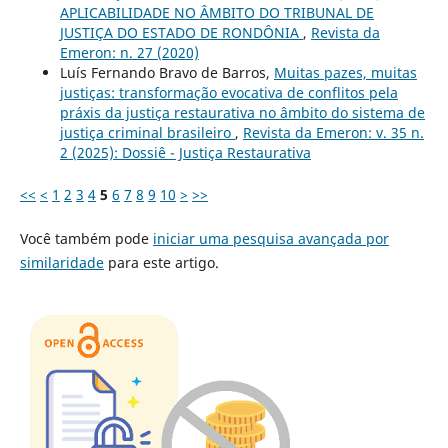
APLICABILIDADE NO ÂMBITO DO TRIBUNAL DE
JUSTIÇA DO ESTADO DE RONDÔNIA
,
Revista da
Emeron: n. 27 (2020)
Luís Fernando Bravo de Barros,
Muitas pazes, muitas
justiças: transformação evocativa de conflitos pela
práxis da justiça restaurativa no âmbito do sistema de
justiça criminal brasileiro
,
Revista da Emeron: v. 35 n.
2 (2025): Dossiê - Justiça Restaurativa
<<
<
1
2
3
4
5
6
7
8
9
10
>
>>
Você também pode
iniciar uma pesquisa avançada por
similaridade
para este artigo.