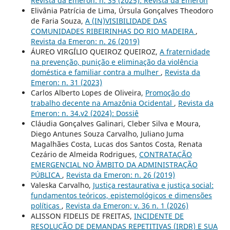
Revista da Emeron: n. 35 (2025): Revista da Emeron
Elivânia Patrícia de Lima, Úrsula Gonçalves Theodoro
de Faria Souza,
A (IN)VISIBILIDADE DAS
COMUNIDADES RIBEIRINHAS DO RIO MADEIRA
,
Revista da Emeron: n. 26 (2019)
ÁUREO VIRGÍLIO QUEIROZ QUEIROZ,
A fraternidade
na prevenção, punição e eliminação da violência
doméstica e familiar contra a mulher
,
Revista da
Emeron: n. 31 (2023)
Carlos Alberto Lopes de Oliveira,
Promoção do
trabalho decente na Amazônia Ocidental
,
Revista da
Emeron: n. 34.v2 (2024): Dossiê
Cláudia Gonçalves Galinari, Cleber Silva e Moura,
Diego Antunes Souza Carvalho, Juliano Juma
Magalhães Costa, Lucas dos Santos Costa, Renata
Cezário de Almeida Rodrigues,
CONTRATAÇÃO
EMERGENCIAL NO ÂMBITO DA ADMINISTRAÇÃO
PÚBLICA
,
Revista da Emeron: n. 26 (2019)
Valeska Carvalho,
Justiça restaurativa e justiça social:
fundamentos teóricos, epistemológicos e dimensões
políticas
,
Revista da Emeron: v. 36 n. 1 (2026)
ALISSON FIDELIS DE FREITAS,
INCIDENTE DE
RESOLUÇÃO DE DEMANDAS REPETITIVAS (IRDR) E SUA