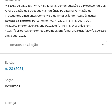
MENDES DE OLIVEIRA WAGNER, Juliana. Democratização do Processo Judicial:
A Participação da Sociedade via Audiência Pública na Formação de
Precedentes Vinculantes Como Meio de Ampliação do Acesso à Justiça.
Revista da Emeron
, Porto Velho, RO, n. 28, p. 116–118, 2021. DOI:
10.62009/Emeron.2764.9679n28/2021/98/p116-118. Disponível em:
https://periodicos.emeron.edu.br/index.php/emeron/article/view/98. Acesso
em: 8 ago. 2026.
Fomatos de Citação
Edição
n. 28 (2021)
Seção
Resumos
Licença