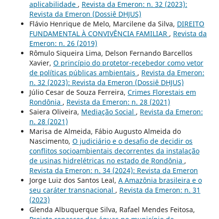
aplicabilidade
,
Revista da Emeron: n. 32 (2023):
Revista da Emeron (Dossiê DHJUS)
Flávio Henrique de Melo, Marcilene da Silva,
DIREITO
FUNDAMENTAL À CONVIVÊNCIA FAMILIAR
,
Revista da
Emeron: n. 26 (2019)
Rômulo Siqueira Lima, Delson Fernando Barcellos
Xavier,
O princípio do protetor-recebedor como vetor
de políticas públicas ambientais
,
Revista da Emeron:
n. 32 (2023): Revista da Emeron (Dossiê DHJUS)
Júlio Cesar de Souza Ferreira,
Crimes Florestais em
Rondônia
,
Revista da Emeron: n. 28 (2021)
Saiera Oliveira,
Mediação Social
,
Revista da Emeron:
n. 28 (2021)
Marisa de Almeida, Fábio Augusto Almeida do
Nascimento,
O judiciário e o desafio de decidir os
conflitos socioambientais decorrentes da instalação
de usinas hidrelétricas no estado de Rondônia
,
Revista da Emeron: n. 34 (2024): Revista da Emeron
Jorge Luiz dos Santos Leal,
A Amazônia brasileira e o
seu caráter transnacional
,
Revista da Emeron: n. 31
(2023)
Glenda Albuquerque Silva, Rafael Mendes Feitosa,