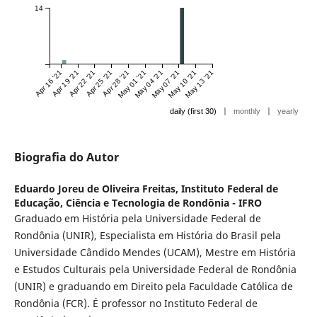
14
Apr 16 '21
Apr 19 '21
Apr 22 '21
Apr 25 '21
Apr 28 '21
May 01 '21
May 04 '21
May 07 '21
May 10 '21
May 13 '21
|
|
daily (first 30)
monthly
yearly
Biografia do Autor
Eduardo Joreu de Oliveira Freitas,
Instituto Federal de
Educação, Ciência e Tecnologia de Rondônia - IFRO
Graduado em História pela Universidade Federal de
Rondônia (UNIR), Especialista em História do Brasil pela
Universidade Cândido Mendes (UCAM), Mestre em História
e Estudos Culturais pela Universidade Federal de Rondônia
(UNIR) e graduando em Direito pela Faculdade Católica de
Rondônia (FCR). É professor no Instituto Federal de