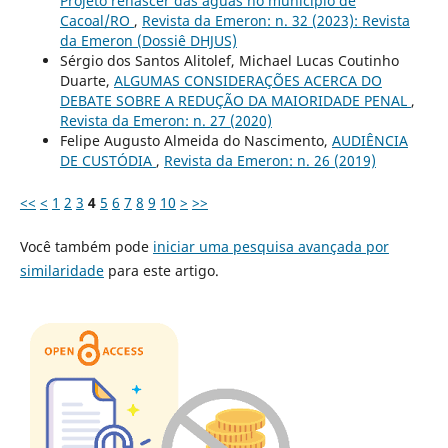
Projeto renascer das águas no município de
Cacoal/RO
,
Revista da Emeron: n. 32 (2023): Revista
da Emeron (Dossiê DHJUS)
Sérgio dos Santos Alitolef, Michael Lucas Coutinho
Duarte,
ALGUMAS CONSIDERAÇÕES ACERCA DO
DEBATE SOBRE A REDUÇÃO DA MAIORIDADE PENAL
,
Revista da Emeron: n. 27 (2020)
Felipe Augusto Almeida do Nascimento,
AUDIÊNCIA
DE CUSTÓDIA
,
Revista da Emeron: n. 26 (2019)
<<
<
1
2
3
4
5
6
7
8
9
10
>
>>
Você também pode
iniciar uma pesquisa avançada por
similaridade
para este artigo.