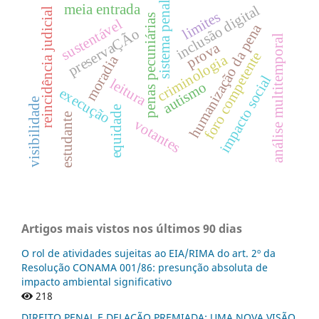
sistema penal
meia entrada
inclusão digital
reincidência judicial
limites
penas pecuniárias
sustentável
humanização da pena
preservaÇÃo
análise multitemporal
prova
foro competente
criminologia
moradia
impacto social
leitura
autismo
execução
visibilidade
equidade
estudante
votantes
Artigos mais vistos nos últimos 90 dias
O rol de atividades sujeitas ao EIA/RIMA do art. 2º da
Resolução CONAMA 001/86: presunção absoluta de
impacto ambiental significativo
218
DIREITO PENAL E DELAÇÃO PREMIADA: UMA NOVA VISÃO