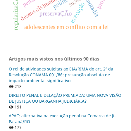
desenvolvimento econômico
prova
moradia
execução
preservaÇÃo
adolescentes em conflito com a lei
Artigos mais vistos nos últimos 90 dias
O rol de atividades sujeitas ao EIA/RIMA do art. 2º da
Resolução CONAMA 001/86: presunção absoluta de
impacto ambiental significativo
218
DIREITO PENAL E DELAÇÃO PREMIADA: UMA NOVA VISÃO
DE JUSTIÇA OU BARGANHA JUDICIÁRIA?
191
APAC: alternativa na execução penal na Comarca de Ji-
Paraná/RO
177