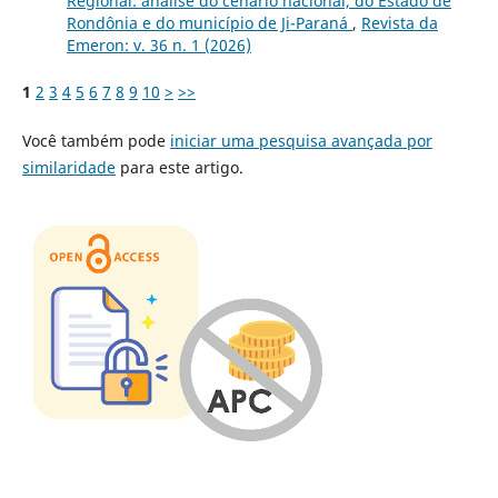
Regional: análise do cenário nacional, do Estado de
Rondônia e do município de Ji-Paraná
,
Revista da
Emeron: v. 36 n. 1 (2026)
1
2
3
4
5
6
7
8
9
10
>
>>
Você também pode
iniciar uma pesquisa avançada por
similaridade
para este artigo.