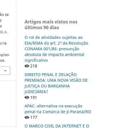
ÃO DE
S
Artigos mais vistos nos
DE
últimos 90 dias
RO, n.
O rol de atividades sujeitas ao
EIA/RIMA do art. 2º da Resolução
p118-
CONAMA 001/86: presunção
absoluta de impacto ambiental
php/em
significativo
026.
218
DIREITO PENAL E DELAÇÃO
PREMIADA: UMA NOVA VISÃO DE
JUSTIÇA OU BARGANHA
JUDICIÁRIA?
191
APAC: alternativa na execução
penal na Comarca de Ji-Paraná/RO
177
O MARCO CIVIL DA INTERNET E O