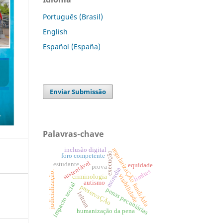
Português (Brasil)
English
Español (España)
Enviar Submissão
Palavras-chave
regularizaÇÃo fundiÁria
inclusão digital
execução
foro competente
sustentável
estudante
equidade
prova
moradia
limites
judicialização.
visibilidade
criminologia
autismo
impacto social
preservaÇÃo
penas pecuniárias
leitura
humanização da pena