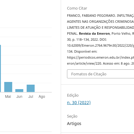
Como Citar
FRANCO, FABIANO PEGORARO. INFILTRAÇ
AGENTES NAS ORGANIZAÇÕES CRIMINOSA
LIMITES DE ATUAÇÃO E RESPONSABILIDA
PENAL.
Revista da Emeron
, Porto Velho, 
30, p. 118–134, 2022. DOI:
10.62009/Emeron.2764.9679n30/2022/220/
134. Disponível em:
https://periodicos.emeron.edu.br/index.
eron/article/view/220. Acesso em: 8 ago. 2
Fomatos de Citação
Edição
n. 30 (2022)
Seção
Artigos