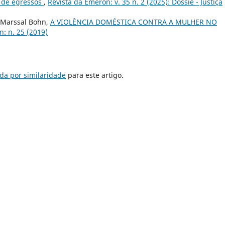
o de egressos
,
Revista da Emeron: v. 35 n. 2 (2025): Dossiê - Justiça
y Marssal Bohn,
A VIOLÊNCIA DOMÉSTICA CONTRA A MULHER NO
: n. 25 (2019)
da por similaridade
para este artigo.