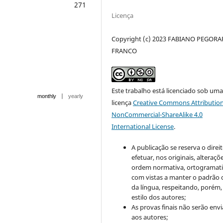
271
Licença
Copyright (c) 2023 FABIANO PEGOR
FRANCO
Este trabalho está licenciado sob um
|
monthly
yearly
licença
Creative Commons Attribution
NonCommercial-ShareAlike 4.0
International License
.
A publicação se reserva o direi
efetuar, nos originais, alteraçõ
ordem normativa, ortogramatic
com vistas a manter o padrão 
da língua, respeitando, porém,
estilo dos autores;
As provas finais não serão env
aos autores;