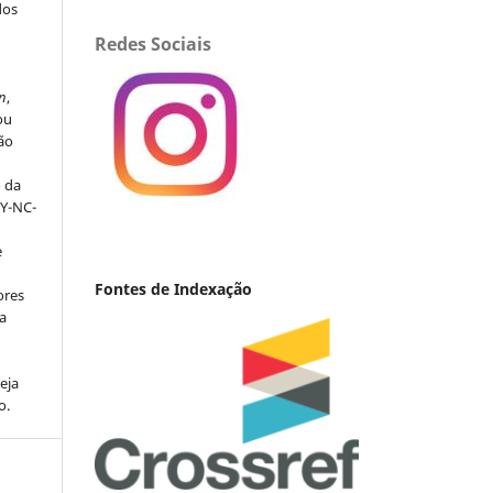
dos
Redes Sociais
s
n
,
ou
ção
o da
BY-NC-
e
Fontes de Indexação
ores
va
eja
o.