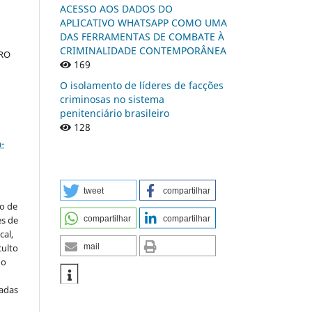
ACESSO AOS DADOS DO
APLICATIVO WHATSAPP COMO UMA
DAS FERRAMENTAS DE COMBATE À
CRIMINALIDADE CONTEMPORÂNEA
ARO
169
O isolamento de líderes de facções
criminosas no sistema
penitenciário brasileiro
128
a
-
tweet
compartilhar
to de
compartilhar
compartilhar
es de
al,
mail
culto
 o
iadas