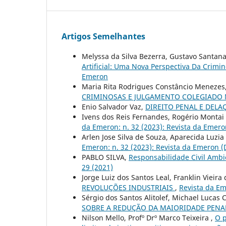
Artigos Semelhantes
Melyssa da Silva Bezerra, Gustavo Santan
Artificial: Uma Nova Perspectiva Da Crimin
Emeron
Maria Rita Rodrigues Constâncio Menezes
CRIMINOSAS E JULGAMENTO COLEGIADO 
Enio Salvador Vaz,
DIREITO PENAL E DEL
Ivens dos Reis Fernandes, Rogério Montai
da Emeron: n. 32 (2023): Revista da Emero
Arlen Jose Silva de Souza, Aparecida Luzi
Emeron: n. 32 (2023): Revista da Emeron (
PABLO SILVA,
Responsabilidade Civil Ambi
29 (2021)
Jorge Luiz dos Santos Leal, Franklin Vieira
REVOLUÇÕES INDUSTRIAIS
,
Revista da Em
Sérgio dos Santos Alitolef, Michael Lucas
SOBRE A REDUÇÃO DA MAIORIDADE PEN
Nilson Mello, Profº Drº Marco Teixeira ,
O p