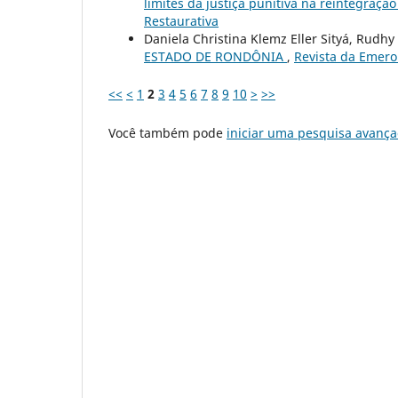
limites da justiça punitiva na reintegraçã
Restaurativa
Daniela Christina Klemz Eller Sityá, Rudh
ESTADO DE RONDÔNIA
,
Revista da Emeron
<<
<
1
2
3
4
5
6
7
8
9
10
>
>>
Você também pode
iniciar uma pesquisa avança