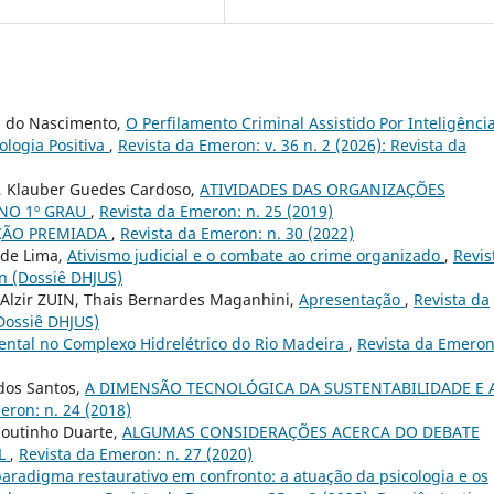
a do Nascimento,
O Perfilamento Criminal Assistido Por Inteligênci
ologia Positiva
,
Revista da Emeron: v. 36 n. 2 (2026): Revista da
, Klauber Guedes Cardoso,
ATIVIDADES DAS ORGANIZAÇÕES
NO 1º GRAU
,
Revista da Emeron: n. 25 (2019)
AÇÃO PREMIADA
,
Revista da Emeron: n. 30 (2022)
 de Lima,
Ativismo judicial e o combate ao crime organizado
,
Revis
n (Dossiê DHJUS)
a Alzir ZUIN, Thais Bernardes Maganhini,
Apresentação
,
Revista da
Dossiê DHJUS)
ental no Complexo Hidrelétrico do Rio Madeira
,
Revista da Emeron
 dos Santos,
A DIMENSÃO TECNOLÓGICA DA SUSTENTABILIDADE E 
eron: n. 24 (2018)
 Coutinho Duarte,
ALGUMAS CONSIDERAÇÕES ACERCA DO DEBATE
AL
,
Revista da Emeron: n. 27 (2020)
aradigma restaurativo em confronto: a atuação da psicologia e os