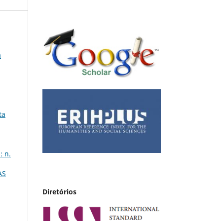
a
ta
: n.
AS
Diretórios