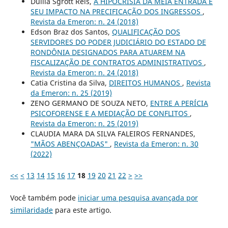
Duília Sgrott Reis,
A HIPOCRISIA DA MEIA ENTRADA E
SEU IMPACTO NA PRECIFICAÇÃO DOS INGRESSOS
,
Revista da Emeron: n. 24 (2018)
Edson Braz dos Santos,
QUALIFICAÇÃO DOS
SERVIDORES DO PODER JUDICIÁRIO DO ESTADO DE
RONDÔNIA DESIGNADOS PARA ATUAREM NA
FISCALIZAÇÃO DE CONTRATOS ADMINISTRATIVOS
,
Revista da Emeron: n. 24 (2018)
Catia Cristina da Silva,
DIREITOS HUMANOS
,
Revista
da Emeron: n. 25 (2019)
ZENO GERMANO DE SOUZA NETO,
ENTRE A PERÍCIA
PSICOFORENSE E A MEDIAÇÃO DE CONFLITOS
,
Revista da Emeron: n. 25 (2019)
CLAUDIA MARA DA SILVA FALEIROS FERNANDES,
"MÃOS ABENÇOADAS"
,
Revista da Emeron: n. 30
(2022)
<<
<
13
14
15
16
17
18
19
20
21
22
>
>>
Você também pode
iniciar uma pesquisa avançada por
similaridade
para este artigo.