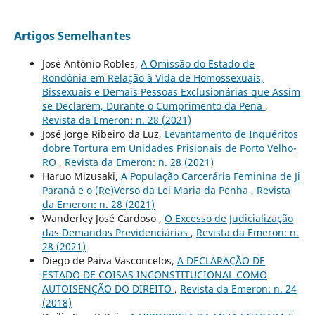
Artigos Semelhantes
José Antônio Robles,
A Omissão do Estado de
Rondônia em Relação à Vida de Homossexuais,
Bissexuais e Demais Pessoas Exclusionárias que Assim
se Declarem, Durante o Cumprimento da Pena
,
Revista da Emeron: n. 28 (2021)
José Jorge Ribeiro da Luz,
Levantamento de Inquéritos
dobre Tortura em Unidades Prisionais de Porto Velho-
RO
,
Revista da Emeron: n. 28 (2021)
Haruo Mizusaki,
A População Carcerária Feminina de Ji
Paraná e o (Re)Verso da Lei Maria da Penha
,
Revista
da Emeron: n. 28 (2021)
Wanderley José Cardoso ,
O Excesso de Judicialização
das Demandas Previdenciárias
,
Revista da Emeron: n.
28 (2021)
Diego de Paiva Vasconcelos,
A DECLARAÇÃO DE
ESTADO DE COISAS INCONSTITUCIONAL COMO
AUTOISENÇÃO DO DIREITO
,
Revista da Emeron: n. 24
(2018)