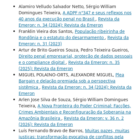
Alamiro Velludo Salvador Netto, Sérgio William
Domingues Teixeira,
A ADPF n°347 e seus reflexos nos
40 anos da execução penal no Brasil
,
Revista da
Emeron: n. 34 (2024): Revista da Emeron
Franklin Vieira dos Santos,
População ribeirinha de
Rondônia e o estatuto do desarmamento
,
Revista da
Emeron: n. 31 (2023)
Artur de Brito Gueiros Souza, Pedro Teixeira Gueiros,
Direito penal empresarial, proteção de dados pessoais
e o compliance digital
,
Revista da Emeron: n. 35
(2025): Revista da Emeron
MIGUEL POLAINO-ORTS, ALEXANDRE MIGUEL,
Plea
Bargain e delação premiada sob a perspectiva
sistêmica
,
Revista da Emeron: n. 34 (2024): Revista da
Emeron
Arlen Jose Silva de Souza, Sérgio William Domingues
Teixeira,
A Nova Fronteira do Poder Criminal: Facções,
Crimes Ambientais e Reconfiguração da Soberania na
Amazônia Brasileira
,
Revista da Emeron: v. 36 n. 2
(2026): Revista da Emeron
Luís Fernando Bravo de Barros,
Muitas pazes, muitas
justiças: transformação evocativa de conflitos pela