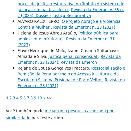
práxis da justiça restaurativa no âmbito do sistema de
justiça criminal brasileiro
,
Revista da Emeron: v. 35 n.
2 (2025): Dossiê - Justiça Restaurativa
ALVARO KALIX FERRO,
O Projeto Abraço e a Violência
Contra a Mulher
,
Revista da Emeron: n. 28 (2021)
Helena de Jesus Abreu Araújo,
Política pública para
adolescente infrator(a)
,
Revista da Emeron: n. 31
(2023)
Flávio Henrique de Melo, Izabel Cristina Sottomayor
Almada e Silva,
Justiça penal consensual
,
Revista da
Emeron: n. 33 (2024): Revista da Emeron
Rejane de Sousa Gonçalves Fraccaro,
Ressocialização e
Remição da Pena por meio do Acesso à Leitura e da
Escrita no Sistema Prisional de Porto Velho
,
Revista da
Emeron: n. 28 (2021)
1
2
3
4
5
6
7
8
9
10
>
>>
Você também pode
iniciar uma pesquisa avançada por
similaridade
para este artigo.