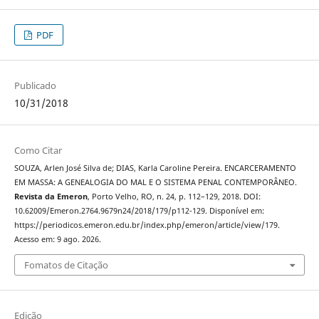
PDF
Publicado
10/31/2018
Como Citar
SOUZA, Arlen José Silva de; DIAS, Karla Caroline Pereira. ENCARCERAMENTO
EM MASSA: A GENEALOGIA DO MAL E O SISTEMA PENAL CONTEMPORÂNEO.
Revista da Emeron
, Porto Velho, RO, n. 24, p. 112–129, 2018. DOI:
10.62009/Emeron.2764.9679n24/2018/179/p112-129. Disponível em:
https://periodicos.emeron.edu.br/index.php/emeron/article/view/179.
Acesso em: 9 ago. 2026.
Fomatos de Citação
Edição