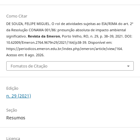
Como Citar
DE SOUZA, FELIPE MIGUEL. O rol de atividades sujeitas ao EIA/RIMA do art. 2º
da Resolução CONAMA 001/86: presunção absoluta de impacto ambiental
significativo.
Revista da Emeron
, Porto Velho, RO, n. 29, p. 38–39, 2021. DOI:
10.62009/Emeron.2764.9679n29/2021/164/p38-39. Disponível em:
https://periodicos.emeron.edu.br/index.php/emeron/article/view/164.
Acesso em: 8 ago. 2026.
Fomatos de Citação
Edição
n. 29 (2021)
Seção
Resumos
Licença