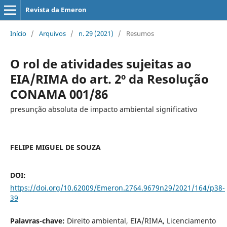
Revista da Emeron
Início
/
Arquivos
/
n. 29 (2021)
/
Resumos
O rol de atividades sujeitas ao
EIA/RIMA do art. 2º da Resolução
CONAMA 001/86
presunção absoluta de impacto ambiental significativo
FELIPE MIGUEL DE SOUZA
DOI:
https://doi.org/10.62009/Emeron.2764.9679n29/2021/164/p38-
39
Palavras-chave:
Direito ambiental, EIA/RIMA, Licenciamento