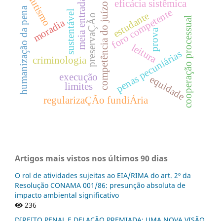
autismo
meia entrada
eficácia sistêmica
competência do juízo
humanização da pena
foro competente
sustentável
estudante
preservaÇÃo
cooperação processual
moradia
prova
leitura
penas pecuniárias
criminologia
execução
equidade
limites
regularizaÇÃo fundiÁria
Artigos mais vistos nos últimos 90 dias
O rol de atividades sujeitas ao EIA/RIMA do art. 2º da
Resolução CONAMA 001/86: presunção absoluta de
impacto ambiental significativo
236
DIREITO PENAL E DELAÇÃO PREMIADA: UMA NOVA VISÃO