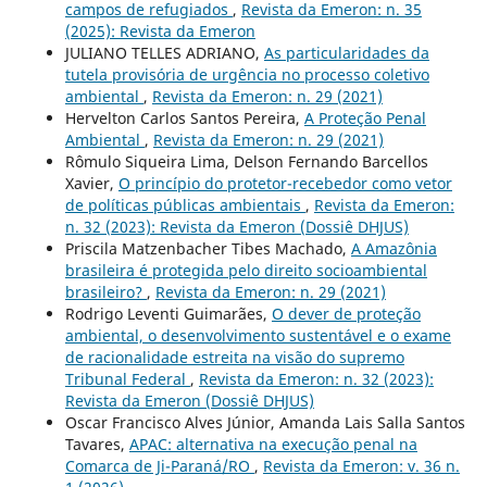
campos de refugiados
,
Revista da Emeron: n. 35
(2025): Revista da Emeron
JULIANO TELLES ADRIANO,
As particularidades da
tutela provisória de urgência no processo coletivo
ambiental
,
Revista da Emeron: n. 29 (2021)
Hervelton Carlos Santos Pereira,
A Proteção Penal
Ambiental
,
Revista da Emeron: n. 29 (2021)
Rômulo Siqueira Lima, Delson Fernando Barcellos
Xavier,
O princípio do protetor-recebedor como vetor
de políticas públicas ambientais
,
Revista da Emeron:
n. 32 (2023): Revista da Emeron (Dossiê DHJUS)
Priscila Matzenbacher Tibes Machado,
A Amazônia
brasileira é protegida pelo direito socioambiental
brasileiro?
,
Revista da Emeron: n. 29 (2021)
Rodrigo Leventi Guimarães,
O dever de proteção
ambiental, o desenvolvimento sustentável e o exame
de racionalidade estreita na visão do supremo
Tribunal Federal
,
Revista da Emeron: n. 32 (2023):
Revista da Emeron (Dossiê DHJUS)
Oscar Francisco Alves Júnior, Amanda Lais Salla Santos
Tavares,
APAC: alternativa na execução penal na
Comarca de Ji-Paraná/RO
,
Revista da Emeron: v. 36 n.