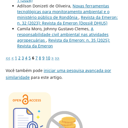
1 (2026)
Adilson Donizeti de Oliveira,
Novas ferramentas
tecnológicas para monitoramento ambiental e o
ministério público de Rondônia
,
Revista da Emeron:
n. 32 (2023): Revista da Emeron (Dossiê DHJUS)
Camila Moro, Johnny Gustavo Clemes,
A
responsabilidade civil ambiental nas atividades
agropecuárias
,
Revista da Emeron: n. 35 (2025):
Revista da Emeron
<<
<
1
2
3
4
5
6
7
8
9
10
>
>>
Você também pode
iniciar uma pesquisa avançada por
similaridade
para este artigo.