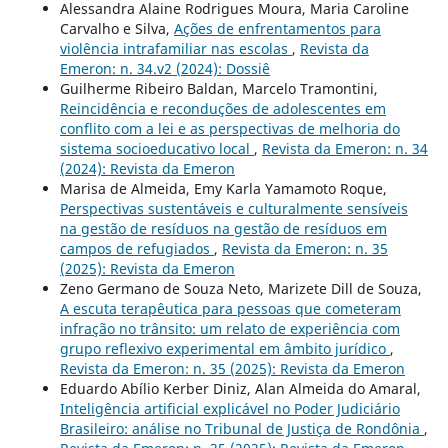
Alessandra Alaine Rodrigues Moura, Maria Caroline
Carvalho e Silva,
Ações de enfrentamentos para
violência intrafamiliar nas escolas
,
Revista da
Emeron: n. 34.v2 (2024): Dossiê
Guilherme Ribeiro Baldan, Marcelo Tramontini,
Reincidência e reconduções de adolescentes em
conflito com a lei e as perspectivas de melhoria do
sistema socioeducativo local
,
Revista da Emeron: n. 34
(2024): Revista da Emeron
Marisa de Almeida, Emy Karla Yamamoto Roque,
Perspectivas sustentáveis e culturalmente sensíveis
na gestão de resíduos na gestão de resíduos em
campos de refugiados
,
Revista da Emeron: n. 35
(2025): Revista da Emeron
Zeno Germano de Souza Neto, Marizete Dill de Souza,
A escuta terapêutica para pessoas que cometeram
infração no trânsito: um relato de experiência com
grupo reflexivo experimental em âmbito jurídico
,
Revista da Emeron: n. 35 (2025): Revista da Emeron
Eduardo Abílio Kerber Diniz, Alan Almeida do Amaral,
Inteligência artificial explicável no Poder Judiciário
Brasileiro: análise no Tribunal de Justiça de Rondônia
,