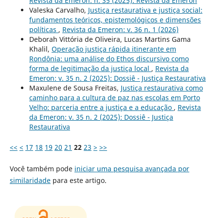
Revista da Emeron: n. 35 (2025): Revista da Emeron
Valeska Carvalho,
Justiça restaurativa e justiça social:
fundamentos teóricos, epistemológicos e dimensões
políticas
,
Revista da Emeron: v. 36 n. 1 (2026)
Deborah Vittória de Oliveira, Lucas Martins Gama
Khalil,
Operação justiça rápida itinerante em
Rondônia: uma análise do Ethos discursivo como
forma de legitimação da justiça local
,
Revista da
Emeron: v. 35 n. 2 (2025): Dossiê - Justiça Restaurativa
Maxulene de Sousa Freitas,
Justiça restaurativa como
caminho para a cultura de paz nas escolas em Porto
Velho: parceria entre a justiça e a educação
,
Revista
da Emeron: v. 35 n. 2 (2025): Dossiê - Justiça
Restaurativa
<<
<
17
18
19
20
21
22
23
>
>>
Você também pode
iniciar uma pesquisa avançada por
similaridade
para este artigo.