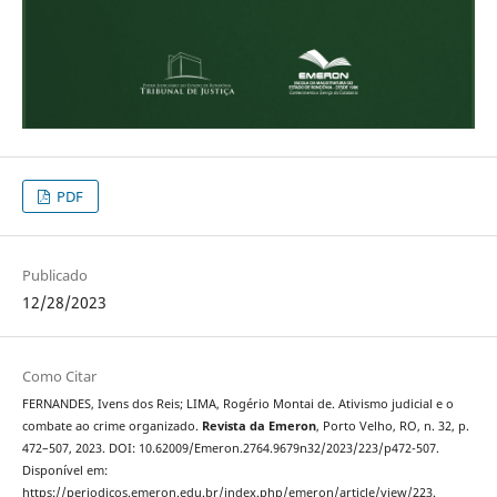
PDF
Publicado
12/28/2023
Como Citar
FERNANDES, Ivens dos Reis; LIMA, Rogério Montai de. Ativismo judicial e o
combate ao crime organizado.
Revista da Emeron
, Porto Velho, RO, n. 32, p.
472–507, 2023. DOI: 10.62009/Emeron.2764.9679n32/2023/223/p472-507.
Disponível em:
https://periodicos.emeron.edu.br/index.php/emeron/article/view/223.