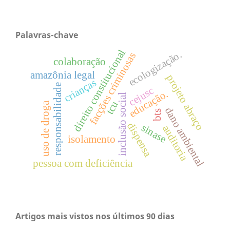
Palavras-chave
direito constitucional
ecologização.
facções criminosas
colaboração
amazônia legal
projeto abraço
crianças
responsabilidade
cejusc
educação.
inclusão social
tcu
uso de droga
dano ambiental
bts
dispensa
sinase
auditoria
isolamento
pessoa com deficiência
Artigos mais vistos nos últimos 90 dias