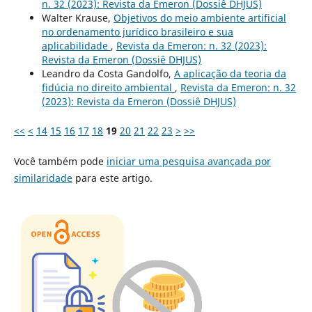
n. 32 (2023): Revista da Emeron (Dossiê DHJUS)
Walter Krause,
Objetivos do meio ambiente artificial
no ordenamento jurídico brasileiro e sua
aplicabilidade
,
Revista da Emeron: n. 32 (2023):
Revista da Emeron (Dossiê DHJUS)
Leandro da Costa Gandolfo,
A aplicação da teoria da
fidúcia no direito ambiental
,
Revista da Emeron: n. 32
(2023): Revista da Emeron (Dossiê DHJUS)
<<
<
14
15
16
17
18
19
20
21
22
23
>
>>
Você também pode
iniciar uma pesquisa avançada por
similaridade
para este artigo.