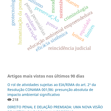
geotecnologias
sustentável
votantes
moradia
autismo
humanização da pena
penas pecuniárias
criminologia
preservaÇÃo
educação ambiental empreendedora
estudante
equidade
prova
execução
limites
eficácia sistêmica
leitura
reincidência judicial
Artigos mais vistos nos últimos 90 dias
O rol de atividades sujeitas ao EIA/RIMA do art. 2º da
Resolução CONAMA 001/86: presunção absoluta de
impacto ambiental significativo
218
DIREITO PENAL E DELAÇÃO PREMIADA: UMA NOVA VISÃO