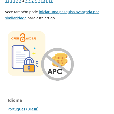
<<
<
1
2
3
4
5
6
7
8
9
10
>
>>
Você também pode
iniciar uma pesquisa avançada por
similaridade
para este artigo.
Idioma
Português (Brasil)