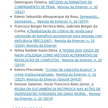
Domingues Teixeira,
MÉTODO ALTERNATIVO DE
CUMPRIMENTO DE PENA
,
Revista da Emeron: n. 30
(2022)
Edenir Sebastião Albuquerque da Rosa,
Semeando...
Semeando...
,
Revista da Emeron: n. 26 (2019)
Francisco Borges Ferreira Neto, Gabriela Borges da
Cunha,
A flexibilização do critério de renda para
concessão do benefício assistencial para pessoas com
deficiência (BPC/LOAS)
,
Revista da Emeron: n. 33
(2024): Revista da Emeron
Nilma Raidete Souto Dória,
A TEORIA DOS JOGOS DE
NASH UTILIZADA COMO MÉTODO ALTERNATIVO DE
RESOLUÇÃO DE CONFLITOS
,
Revista da Emeron: n. 26
(2019)
Edvino Preczevski,
"Crimes de colarinho branco" e
crime institucionalizado
,
Revista da Emeron: n. 32
(2023): Revista da Emeron (Dossiê DHJUS)
Greison Salamon, Oscar Francisco Alves Júnior,
A
REGRA DA SUCUMBÊNCIA RECÍPROCA NAS AÇÕES DE
INDENIZAÇÃO FUNDADAS EM DANO MORAL
,
Revista
da Emeron: n. 25 (2019)