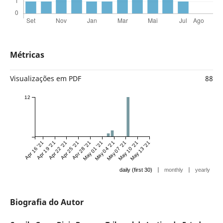
Métricas
Visualizações em PDF
88
12
Apr 16 '21
Apr 19 '21
Apr 22 '21
Apr 25 '21
Apr 28 '21
May 01 '21
May 04 '21
May 07 '21
May 10 '21
May 13 '21
|
|
daily (first 30)
monthly
yearly
Biografia do Autor