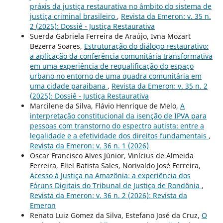
práxis da justiça restaurativa no âmbito do sistema de
justiça criminal brasileiro
,
Revista da Emeron: v. 35 n.
2 (2025): Dossiê - Justiça Restaurativa
Suerda Gabriela Ferreira de Araújo, Ivna Mozart
Bezerra Soares,
Estruturação do diálogo restaurativo:
a aplicação da conferência comunitária transformativa
em uma experiência de requalificação do espaço
urbano no entorno de uma quadra comunitária em
uma cidade paraibana
,
Revista da Emeron: v. 35 n. 2
(2025): Dossiê - Justiça Restaurativa
Marcilene da Silva, Flávio Henrique de Melo,
A
interpretação constitucional da isenção de IPVA para
pessoas com transtorno do espectro autista: entre a
legalidade e a efetividade dos direitos fundamentais
,
Revista da Emeron: v. 36 n. 1 (2026)
Oscar Francisco Alves Júnior, Vinícius de Almeida
Ferreira, Eliel Batista Sales, Norivaldo José Ferreira,
Acesso à Justiça na Amazônia: a experiência dos
Fóruns Digitais do Tribunal de Justiça de Rondônia
,
Revista da Emeron: v. 36 n. 2 (2026): Revista da
Emeron
Renato Luiz Gomez da Silva, Estefano José da Cruz,
O