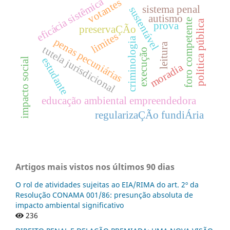
eficácia sistêmica
votantes
sistema penal
sustentável
autismo
foro competente
política pública
prova
preservaÇÃo
limites
criminologia
penas pecuniárias
leitura
tutela jurisdicional
execução
estudante
impacto social
moradia
educação ambiental empreendedora
regularizaÇÃo fundiÁria
Artigos mais vistos nos últimos 90 dias
O rol de atividades sujeitas ao EIA/RIMA do art. 2º da
Resolução CONAMA 001/86: presunção absoluta de
impacto ambiental significativo
236