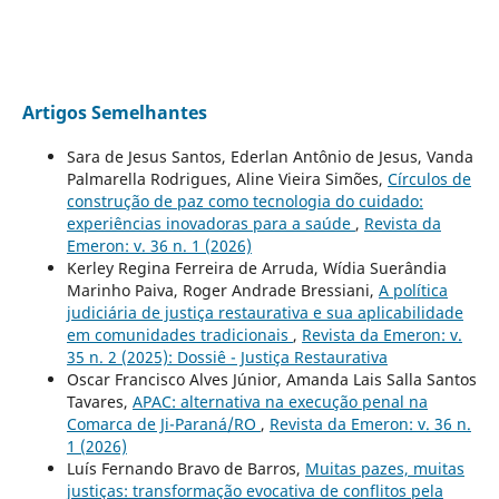
Artigos Semelhantes
Sara de Jesus Santos, Ederlan Antônio de Jesus, Vanda
Palmarella Rodrigues, Aline Vieira Simões,
Círculos de
construção de paz como tecnologia do cuidado:
experiências inovadoras para a saúde
,
Revista da
Emeron: v. 36 n. 1 (2026)
Kerley Regina Ferreira de Arruda, Wídia Suerândia
Marinho Paiva, Roger Andrade Bressiani,
A política
judiciária de justiça restaurativa e sua aplicabilidade
em comunidades tradicionais
,
Revista da Emeron: v.
35 n. 2 (2025): Dossiê - Justiça Restaurativa
Oscar Francisco Alves Júnior, Amanda Lais Salla Santos
Tavares,
APAC: alternativa na execução penal na
Comarca de Ji-Paraná/RO
,
Revista da Emeron: v. 36 n.
1 (2026)
Luís Fernando Bravo de Barros,
Muitas pazes, muitas
justiças: transformação evocativa de conflitos pela