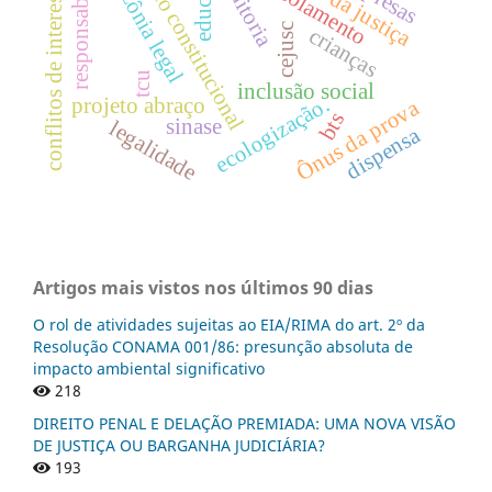
responsabilidade
direito constitucional
amazônia legal
auditoria
conflitos de interesses
isolamento
cejusc
crianças
tcu
inclusão social
ecologização.
projeto abraço
Ônus da prova
bts
sinase
legalidade
dispensa
Artigos mais vistos nos últimos 90 dias
O rol de atividades sujeitas ao EIA/RIMA do art. 2º da
Resolução CONAMA 001/86: presunção absoluta de
impacto ambiental significativo
218
DIREITO PENAL E DELAÇÃO PREMIADA: UMA NOVA VISÃO
DE JUSTIÇA OU BARGANHA JUDICIÁRIA?
193