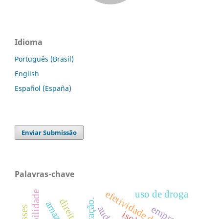
Idioma
Português (Brasil)
English
Español (España)
Enviar Submissão
Palavras-chave
efetividade da justiça
uso de droga
educação.
empresas