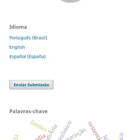
Idioma
Português (Brasil)
English
Español (España)
Enviar Submissão
Palavras-chave
limites
sustentável
execução