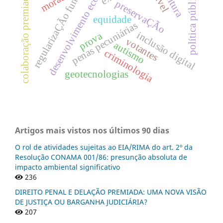
desenvolvimento econômico
regularizaÇÃo fundiÁria
moradia
política pública
leitura
colaboração premiada
preservaÇÃo
equidade
penas pecuniárias
inclusão digital
prova
votantes
autismo
criminologia
geotecnologias
Artigos mais vistos nos últimos 90 dias
O rol de atividades sujeitas ao EIA/RIMA do art. 2º da
Resolução CONAMA 001/86: presunção absoluta de
impacto ambiental significativo
236
DIREITO PENAL E DELAÇÃO PREMIADA: UMA NOVA VISÃO
DE JUSTIÇA OU BARGANHA JUDICIÁRIA?
207