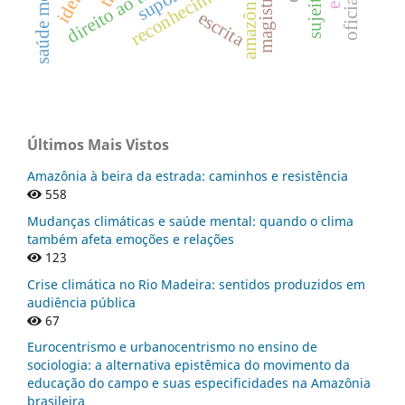
direito ao território
magistratura
saúde mental
reconhecimento
amazônia
escrita
Últimos Mais Vistos
Amazônia à beira da estrada: caminhos e resistência
558
Mudanças climáticas e saúde mental: quando o clima
também afeta emoções e relações
123
Crise climática no Rio Madeira: sentidos produzidos em
audiência pública
67
Eurocentrismo e urbanocentrismo no ensino de
sociologia: a alternativa epistêmica do movimento da
educação do campo e suas especificidades na Amazônia
brasileira