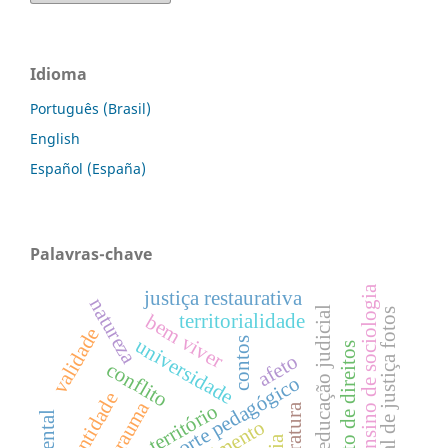
Idioma
Português (Brasil)
English
Español (España)
Palavras-chave
ensino de sociologia
justiça restaurativa
natureza
educação judicial
oficial de justiça fotos
territorialidade
bem viver
validade
universidade
contos
sujeito de direitos
afeto
conflito
suporte pedagógico
identidade
trauma