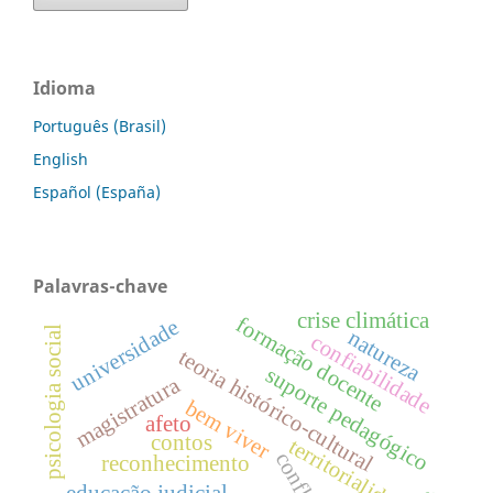
Idioma
Português (Brasil)
English
Español (España)
Palavras-chave
crise climática
formação docente
universidade
psicologia social
natureza
confiabilidade
teoria histórico-cultural
suporte pedagógico
magistratura
bem viver
afeto
contos
territorialidade
conflito
reconhecimento