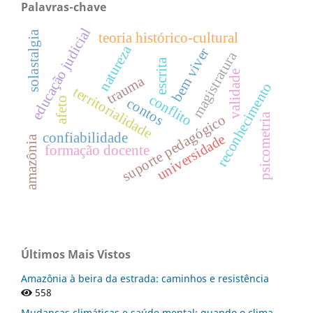
Palavras-chave
educação judicial
solastalgia
teoria histórico-cultural
natureza
bem viver
magistratura
escrita
validade
trauma
reconhecimento
territorialidade
conflito
afeto
contos
psicometria
suporte pedagógico
confiabilidade
universidade
amazônia
formação docente
Últimos Mais Vistos
Amazônia à beira da estrada: caminhos e resistência
558
Mudanças climáticas e saúde mental: quando o clima