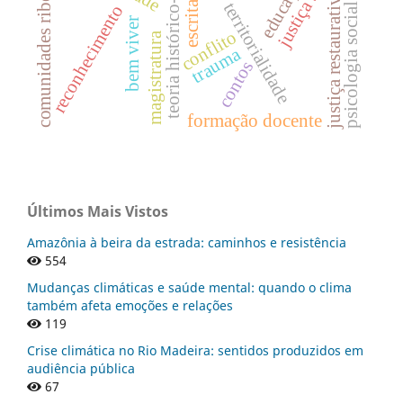
teoria histórico-cultural
comunidades ribeirinhas
justiça social
justiça restaurativa
escrita
territorialidade
reconhecimento
psicologia social
bem viver
conflito
magistratura
trauma
contos
formação docente
Últimos Mais Vistos
Amazônia à beira da estrada: caminhos e resistência
554
Mudanças climáticas e saúde mental: quando o clima
também afeta emoções e relações
119
Crise climática no Rio Madeira: sentidos produzidos em
audiência pública
67