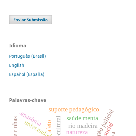
Enviar Submissão
Idioma
Português (Brasil)
English
Español (España)
Palavras-chave
suporte pedagógico
educação judicial
amazônia
saúde mental
universidade
afeto
rio madeira
natureza