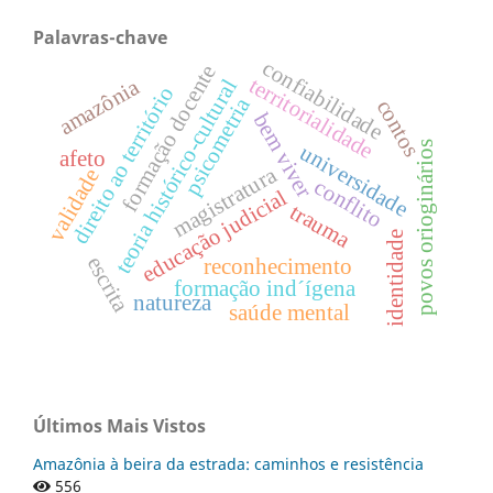
Palavras-chave
confiabilidade
formação docente
territorialidade
amazônia
teoria histórico-cultural
direito ao território
psicometria
contos
bem viver
povos orioginários
universidade
afeto
magistratura
validade
conflito
educação judicial
trauma
identidade
escrita
reconhecimento
formação ind´ígena
natureza
saúde mental
Últimos Mais Vistos
Amazônia à beira da estrada: caminhos e resistência
556