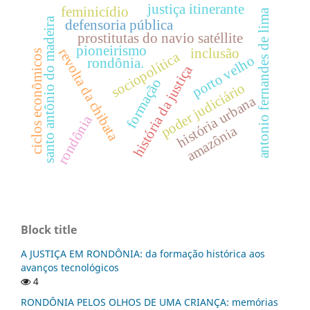
justiça itinerante
feminicídio
antonio fernandes de lima
santo antônio do madeira
defensoria pública
prostitutas do navio satéllite
pioneirismo
revolta da chibata
inclusão
ciclos econômicos
sociopolítica
porto velho
rondônia.
história da justiça
formação
poder judiciário
história urbana
rondônia
amazônia
Block title
A JUSTIÇA EM RONDÔNIA: da formação histórica aos
avanços tecnológicos
4
RONDÔNIA PELOS OLHOS DE UMA CRIANÇA: memórias