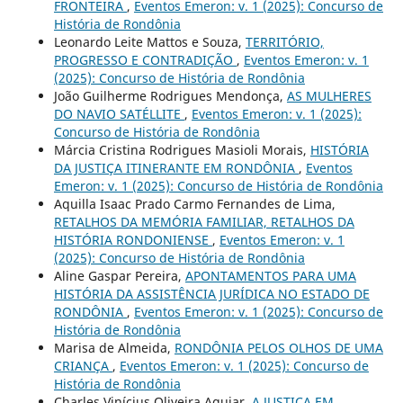
FRONTEIRA
,
Eventos Emeron: v. 1 (2025): Concurso de
História de Rondônia
Leonardo Leite Mattos e Souza,
TERRITÓRIO,
PROGRESSO E CONTRADIÇÃO
,
Eventos Emeron: v. 1
(2025): Concurso de História de Rondônia
João Guilherme Rodrigues Mendonça,
AS MULHERES
DO NAVIO SATÉLLITE
,
Eventos Emeron: v. 1 (2025):
Concurso de História de Rondônia
Márcia Cristina Rodrigues Masioli Morais,
HISTÓRIA
DA JUSTIÇA ITINERANTE EM RONDÔNIA
,
Eventos
Emeron: v. 1 (2025): Concurso de História de Rondônia
Aquilla Isaac Prado Carmo Fernandes de Lima,
RETALHOS DA MEMÓRIA FAMILIAR, RETALHOS DA
HISTÓRIA RONDONIENSE
,
Eventos Emeron: v. 1
(2025): Concurso de História de Rondônia
Aline Gaspar Pereira,
APONTAMENTOS PARA UMA
HISTÓRIA DA ASSISTÊNCIA JURÍDICA NO ESTADO DE
RONDÔNIA
,
Eventos Emeron: v. 1 (2025): Concurso de
História de Rondônia
Marisa de Almeida,
RONDÔNIA PELOS OLHOS DE UMA
CRIANÇA
,
Eventos Emeron: v. 1 (2025): Concurso de
História de Rondônia
Charles Vinícius Oliveira Aguiar,
A JUSTIÇA EM