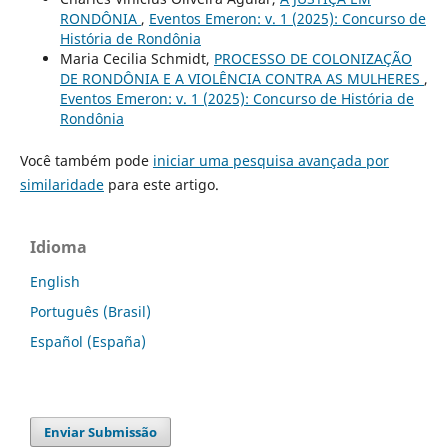
RONDÔNIA
,
Eventos Emeron: v. 1 (2025): Concurso de
História de Rondônia
Maria Cecilia Schmidt,
PROCESSO DE COLONIZAÇÃO
DE RONDÔNIA E A VIOLÊNCIA CONTRA AS MULHERES
,
Eventos Emeron: v. 1 (2025): Concurso de História de
Rondônia
Você também pode
iniciar uma pesquisa avançada por
similaridade
para este artigo.
Idioma
English
Português (Brasil)
Español (España)
Enviar Submissão