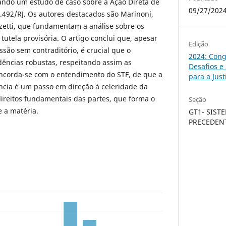
ando um estudo de caso sobre a Ação Direta de
09/27/202
5.492/RJ. Os autores destacados são Marinoni,
nizetti, que fundamentam a análise sobre os
 tutela provisória. O artigo conclui que, apesar
Edição
ssão sem contraditório, é crucial que o
2024: Cong
dências robustas, respeitando assim as
Desafios e
oncorda-se com o entendimento do STF, de que a
para a Just
ência é um passo em direção à celeridade da
 direitos fundamentais das partes, que forma o
Seção
 a matéria.
GT1- SIST
PRECEDEN