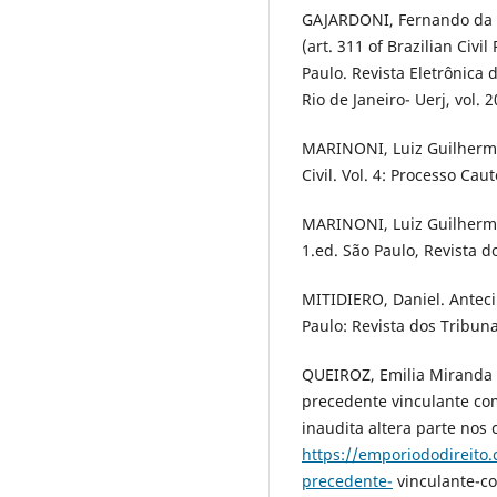
GAJARDONI, Fernando da Fo
(art. 311 of Brazilian Civi
Paulo. Revista Eletrônica 
Rio de Janeiro- Uerj, vol. 2
MARINONI, Luiz Guilherme
Civil. Vol. 4: Processo Cau
MARINONI, Luiz Guilherme.
1.ed. São Paulo, Revista d
MITIDIERO, Daniel. Antecip
Paulo: Revista dos Tribuna
QUEIROZ, Emilia Miranda d
precedente vinculante co
inaudita altera parte nos 
https://emporiododireito.
precedente-
vinculante-co