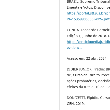
BRASIL. Supremo Tribunal 
Ementa e Votos. Disponíve
https://portal.stf.jus.br
id=15359905056&ext=.pdf
CUNHA, Leonardo Carneiro 
Edição 1, junho de 2018. 
https://enciclopediajurid
evidencia
.
Acesso em: 22 abr. 2024.
DIDIER JUNIOR, Fredie; BR
de. Curso de Direito Proces
ações probatórias, decisã
efeitos da tutela. 10 ed. 
DONIZETTI, Elpídio. Curso 
GEN, 2019.