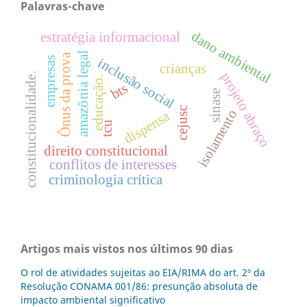
Palavras-chave
dano ambiental
estratégia informacional
amazônia legal
Ônus da prova
empresas
inclusão social
crianças
projeto abraço
constitucionalidade.
educação.
bts
sinase
cejusc
isolamento
dispensa
tcu
direito constitucional
conflitos de interesses
criminologia crítica
Artigos mais vistos nos últimos 90 dias
O rol de atividades sujeitas ao EIA/RIMA do art. 2º da
Resolução CONAMA 001/86: presunção absoluta de
impacto ambiental significativo