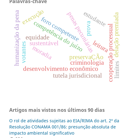
Palavras-chave
execução
estudante
humanização da pena
penas pecuniárias
delação premiada
foro competente
competência do juízo
prova
cooperação processual
equidade
leitura
sustentável
votantes
moradia
preservaÇÃo
criminologia
limites
desenvolvimento econômico
tutela jurisdicional
Artigos mais vistos nos últimos 90 dias
O rol de atividades sujeitas ao EIA/RIMA do art. 2º da
Resolução CONAMA 001/86: presunção absoluta de
impacto ambiental significativo