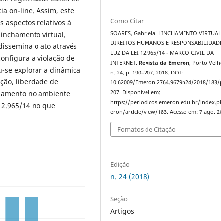
ia on-line. Assim, este
Como Citar
s aspectos relativos à
SOARES, Gabriela. LINCHAMENTO VIRTUAL
linchamento virtual,
DIREITOS HUMANOS E RESPONSABILIDADE
dissemina o ato através
LUZ DA LEI 12.965/14 - MARCO CIVIL DA
onfigura a violação de
INTERNET.
Revista da Emeron
, Porto Velh
u-se explorar a dinâmica
n. 24, p. 190–207, 2018. DOI:
sição, liberdade de
10.62009/Emeron.2764.9679n24/2018/183/
207. Disponível em:
nsamento no ambiente
https://periodicos.emeron.edu.br/index.
 12.965/14 no que
eron/article/view/183. Acesso em: 7 ago. 2
Fomatos de Citação
Edição
n. 24 (2018)
Seção
Artigos