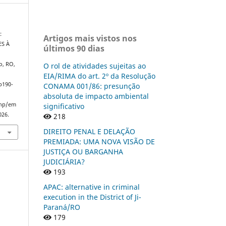
:
Artigos mais vistos nos
S À
últimos 90 dias
o, RO,
O rol de atividades sujeitas ao
EIA/RIMA do art. 2º da Resolução
p190-
CONAMA 001/86: presunção
absoluta de impacto ambiental
php/em
significativo
026.
218
DIREITO PENAL E DELAÇÃO
PREMIADA: UMA NOVA VISÃO DE
JUSTIÇA OU BARGANHA
JUDICIÁRIA?
193
APAC: alternative in criminal
execution in the District of Ji-
Paraná/RO
179