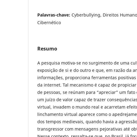
Palavras-chave:
Cyberbullying, Direitos Humanos
Cibernético
Resumo
A pesquisa motiva-se no surgimento de uma cul
exposição de si e do outro e que, em razão da a
informações, proporciona ferramentas positivas
da internet. Tal mecanismo é capaz de propicia
de pessoas, se reúnam para “apreciar” um fato e
um juízo de valor capaz de trazer consequência
virtual, invadem o mundo real e acarretam efei
linchamento virtual aparece como o apedrejament
dos tempos medievais, quando havia a agressão
transgressor com mensagens pejorativas até obt
Nesse contexto, ressalta-se que, no Brasil, já f