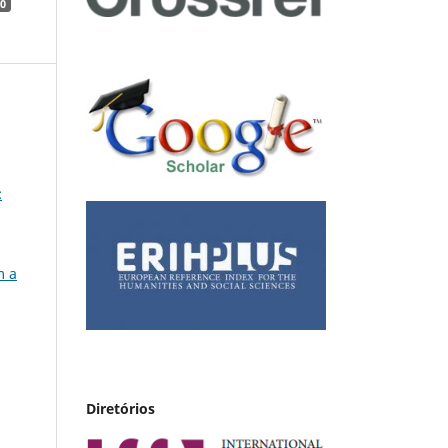
0
:
m a
Diretórios