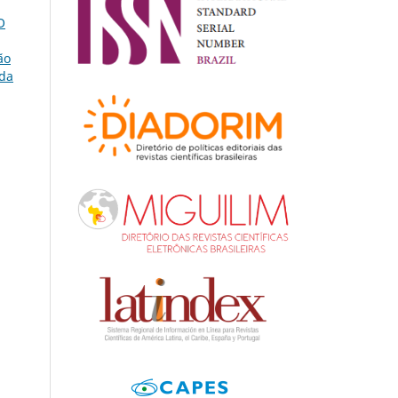
O
ão
 da