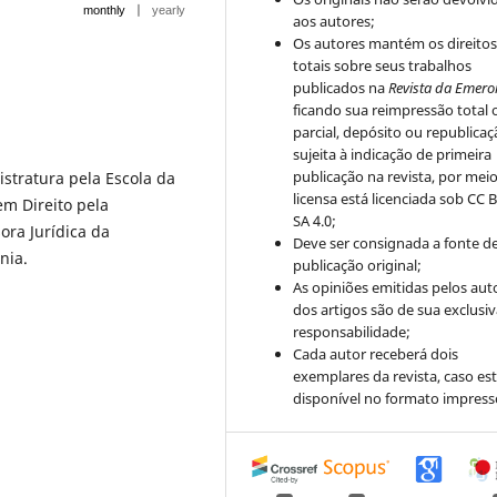
|
monthly
yearly
aos autores;
Os autores mantém os direito
totais sobre seus trabalhos
publicados na
Revista da Emero
ficando sua reimpressão total 
parcial, depósito ou republica
sujeita à indicação de primeira
publicação na revista, por mei
stratura pela Escola da
licensa está licenciada sob CC 
m Direito pela
SA 4.0;
ora Jurídica da
Deve ser consignada a fonte d
ônia.
publicação original;
As opiniões emitidas pelos aut
dos artigos são de sua exclusi
responsabilidade;
Cada autor receberá dois
exemplares da revista, caso est
disponível no formato impress