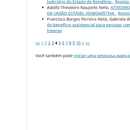
Judiciário do Estado de Rondônia
,
Revista
Adolfo Theodoro Naujorks Neto,
ATIVISMO
DA UNIÃO ESTÁVEL HOMOAFETIVA
,
Revist
Francisco Borges Ferreira Neto, Gabriela
do benefício assistencial para pessoas co
Emeron
<<
<
1
2
3
4
5
6
7
8
9
10
>
>>
Você também pode
iniciar uma pesquisa avança