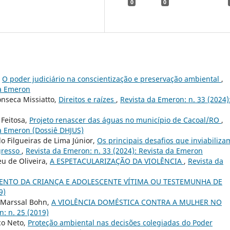
0
0
,
O poder judiciário na conscientização e preservação ambiental
,
da Emeron
onseca Missiatto,
Direitos e raízes
,
Revista da Emeron: n. 33 (2024)
Feitosa,
Projeto renascer das águas no município de Cacoal/RO
,
da Emeron (Dossiê DHJUS)
o Filgueiras de Lima Júnior,
Os principais desafios que inviabiliza
egresso
,
Revista da Emeron: n. 33 (2024): Revista da Emeron
u de Oliveira,
A ESPETACULARIZAÇÃO DA VIOLÊNCIA
,
Revista da
ENTO DA CRIANÇA E ADOLESCENTE VÍTIMA OU TESTEMUNHA DE
9)
y Marssal Bohn,
A VIOLÊNCIA DOMÉSTICA CONTRA A MULHER NO
: n. 25 (2019)
co Neto,
Proteção ambiental nas decisões colegiadas do Poder