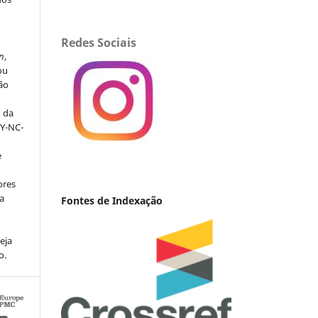
s
Redes Sociais
n
,
ou
ção
o da
BY-NC-
e
ores
va
Fontes de Indexação
eja
o.