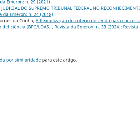
 da Emeron: n. 29 (2021)
 JUDICIAL DO SUPREMO TRIBUNAL FEDERAL NO RECONHECIMENT
a da Emeron: n. 24 (2018)
 Borges da Cunha,
A flexibilização do critério de renda para concess
m deficiência (BPC/LOAS)
,
Revista da Emeron: n. 33 (2024): Revista
da por similaridade
para este artigo.