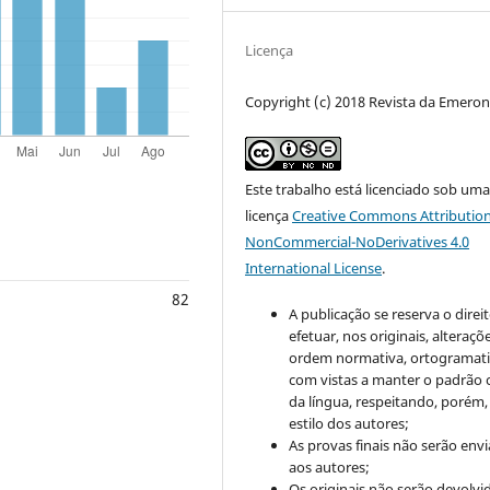
Licença
Copyright (c) 2018 Revista da Emero
Este trabalho está licenciado sob um
licença
Creative Commons Attribution
NonCommercial-NoDerivatives 4.0
International License
.
82
A publicação se reserva o direi
efetuar, nos originais, alteraçõ
ordem normativa, ortogramatic
com vistas a manter o padrão 
da língua, respeitando, porém,
estilo dos autores;
As provas finais não serão env
aos autores;
Os originais não serão devolvi