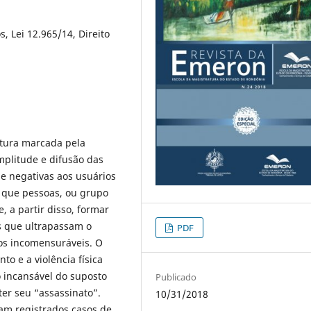
, Lei 12.965/14, Direito
tura marcada pela
mplitude e difusão das
 e negativas aos usuários
r que pessoas, ou grupo
, a partir disso, formar
s que ultrapassam o
PDF
tos incomensuráveis. O
o e a violência física
 incansável do suposto
Publicado
er seu “assassinato”.
10/31/2018
oram registrados casos de