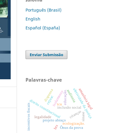
Português (Brasil)
English
Español (España)
Enviar Submissão
Palavras-chave
efetividade da justiça
amazônia legal
dispensa
auditoria
educação.
isolamento
cejusc
direito constitucional
tcu
incentivos fiscais
inclusão social
crianças
sinase
legalidade
projeto abraço
ecologização.
bts
Ônus da prova