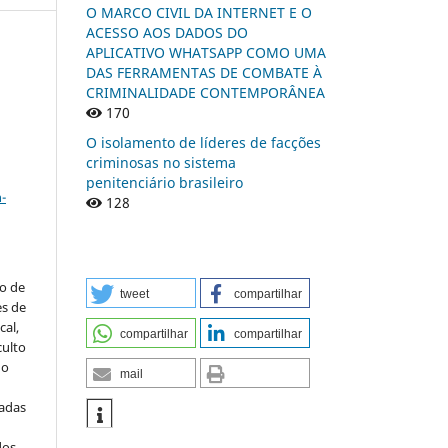
O MARCO CIVIL DA INTERNET E O
ACESSO AOS DADOS DO
APLICATIVO WHATSAPP COMO UMA
DAS FERRAMENTAS DE COMBATE À
CRIMINALIDADE CONTEMPORÂNEA
n
170
O isolamento de líderes de facções
criminosas no sistema
a
penitenciário brasileiro
-
128
to de
tweet
compartilhar
es de
al,
compartilhar
compartilhar
culto
 o
mail
iadas
dos