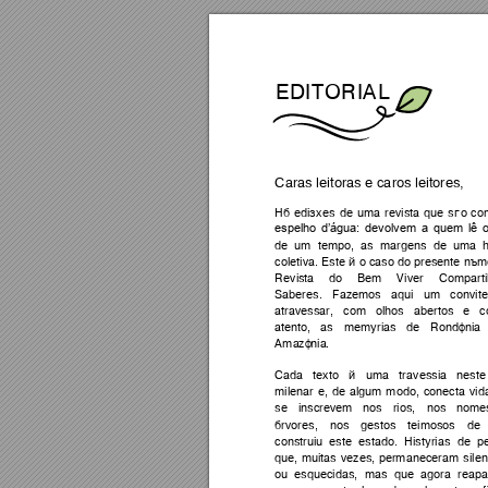
ED
ITO
RIA
L 
Caras
leitoras e 
caros l
eito
res, 
Há 
edições 
de 
uma 
revista 
que 
são 
co
espelho 
d’água: 
devolvem 
a 
quem 
lê 
o
de 
um 
t
empo, 
as 
margens 
de 
uma 
h
coletiva. Este 
é 
o 
caso do 
presente 
núm
Revi
sta 
do 
Bem
Viv
er 
Comparti
Saberes. 
Fazemos
aqui 
um 
convite
atravessar, 
com 
olhos 
abertos 
e 
c
atento, 
as 
memórias 
de 
Rondôni
a 
Ama
zô
nia
. 
Cada 
texto 
é 
uma 
travessi
a 
nest
e
milenar 
e, 
de 
al
gum 
m
odo, 
conecta 
vi
d
se 
inscrevem 
nos 
rios, 
nos 
nome
árvores, 
nos 
gestos 
teimosos 
de 
construiu 
este 
estado. 
Histórias 
de 
p
que, 
muitas 
vezes, 
permaneceram 
sile
ou 
esquecidas, 
mas 
que 
agora 
reap